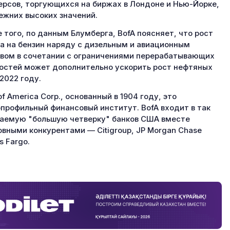
рсов, торгующихся на биржах в Лондоне и Нью-Йорке,
ежних высоких значений.
 того, по данным Блумберга, BofA поясняет, что рост
а на бензин наряду с дизельным и авиационным
вом в сочетании с ограничениями перерабатывающих
стей может дополнительно ускорить рост нефтяных
 2022 году.
of America Corp., основанный в 1904 году, это
профильный финансовый институт. BofA входит в так
аемую "большую четверку" банков США вместе
овными конкурентами — Citigroup, JP Morgan Chase
s Fargo.