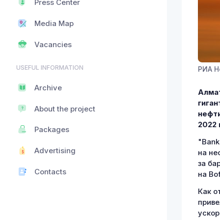
Press Center
Media Map
Vacancies
USEFUL INFORMATION
РИА Н
Archive
Алмат
гиган
About the project
нефти
2022 
Packages
"Bank
Advertising
на не
за ба
Contacts
на Bof
Как о
приве
ускор