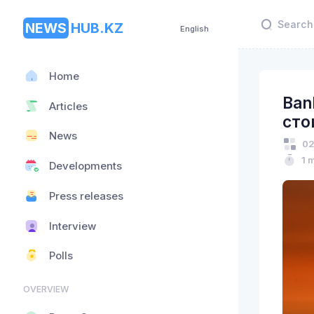
NEWS
HUB.KZ
English
Home
Ban
Articles
сто
News
02
1 
Developments
Press releases
Interview
Polls
OVERVIEW