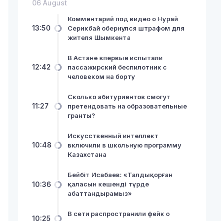
06 August
Комментарий под видео о Нурай
13:50
Серикбай обернулся штрафом для
жителя Шымкента
В Астане впервые испытали
12:42
пассажирский беспилотник с
человеком на борту
Сколько абитуриентов смогут
11:27
претендовать на образовательные
гранты?
Искусственный интеллект
10:48
включили в школьную программу
Казахстана
Бейбіт Исабаев: «Талдықорған
10:36
қаласын кешенді түрде
абаттандырамыз»
В сети распространили фейк о
10:25