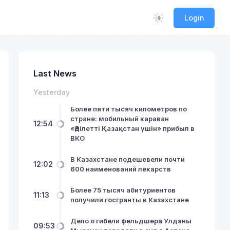
Login
Last News
Yesterday
Более пяти тысяч километров по
стране: мобильный караван
12:54
«Әділетті Қазақстан үшін» прибыл в
ВКО
В Казахстане подешевели почти
12:02
600 наименований лекарств
Более 75 тысяч абитуриентов
11:13
получили госгранты в Казахстане
Дело о гибели фельдшера Улданы
09:53