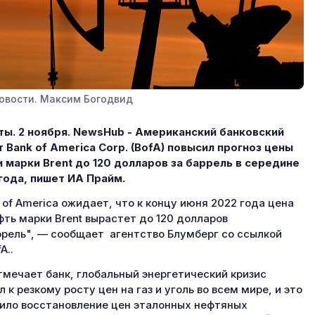
овости. Максим Богодвид
ы. 2 ноября.
NewsHub - Американский банковский
т Bank of America Corp. (BofA) повысил прогноз цены
 марки Brent до 120 долларов за баррель в середине
года, пишет ИА Прайм.
 of America ожидает, что к концу июня 2022 года цена
фть марки Brent вырастет до 120 долларов
ррель", — сообщает агентство Блумберг со ссылкой
A..
тмечает банк, глобальный энергетический кризис
л к резкому росту цен на газ и уголь во всем мире, и это
ило восстановление цен эталонных нефтяных