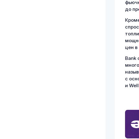
фьюче
до пр
Кроме
спрос
топли
мощно
цен в
Bank 
много
назыв
с осн
и Well