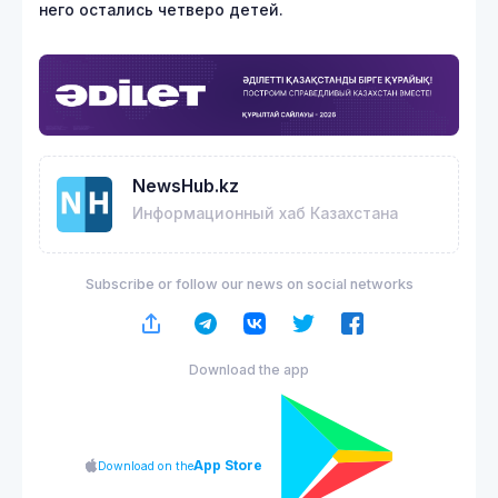
него остались четверо детей.
NewsHub.kz
Информационный хаб Казахстана
Subscribe or follow our news on social networks
Download the app
App Store
Download on the