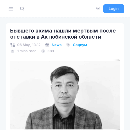
Login
Бывшего акима нашли мёртвым после
отставки в Актюбинской области
06 May, 13:12
News
Социум
1 mins read
803