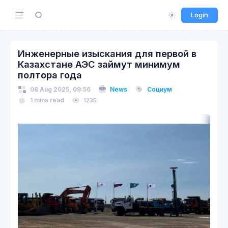
Login
Инженерные изыскания для первой в
Казахстане АЭС займут минимум
полтора года
08 Aug 2025, 09:56
News
Социум
1 mins read
1235