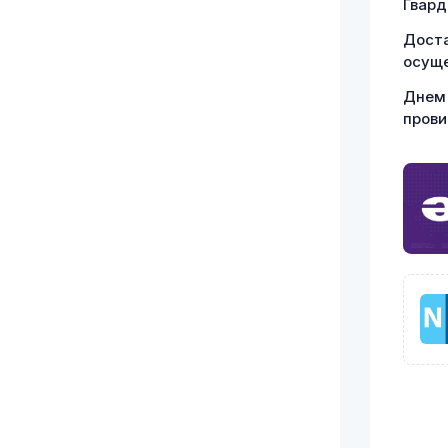
Гвард
Доста
осуще
Днем 
прови