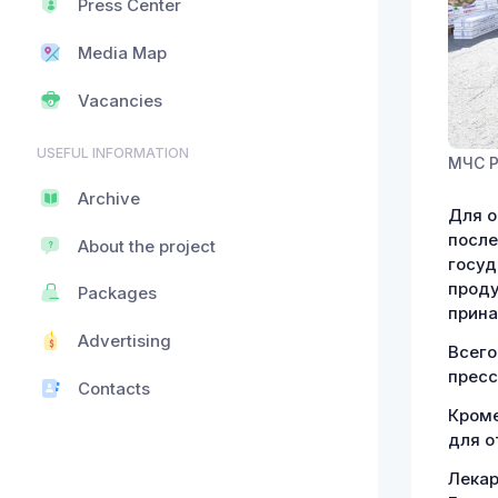
Press Center
Media Map
Vacancies
USEFUL INFORMATION
МЧС 
Archive
Для о
после
About the project
госуд
проду
Packages
прина
Advertising
Всего
пресс
Contacts
Кроме
для о
Лекар