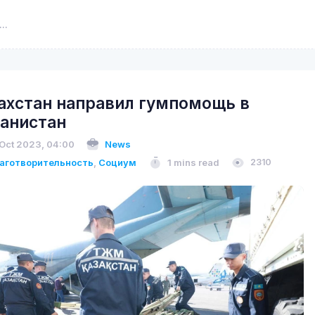
ахстан направил гумпомощь в
анистан
 Oct 2023, 04:00
News
аготворительность
,
Социум
1 mins read
2310