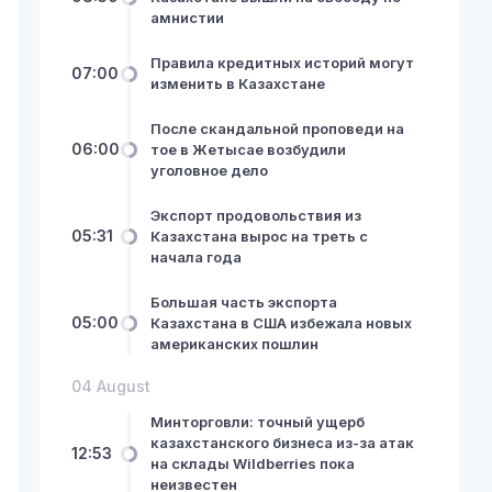
амнистии
Правила кредитных историй могут
07:00
изменить в Казахстане
После скандальной проповеди на
06:00
тое в Жетысае возбудили
уголовное дело
Экспорт продовольствия из
05:31
Казахстана вырос на треть с
начала года
Большая часть экспорта
05:00
Казахстана в США избежала новых
американских пошлин
04 August
Минторговли: точный ущерб
казахстанского бизнеса из-за атак
12:53
на склады Wildberries пока
неизвестен