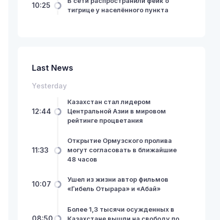
В сети распространили фейк о
10:25
тигрице у населённого пункта
Last News
Yesterday
Казахстан стал лидером
12:44
Центральной Азии в мировом
рейтинге процветания
Открытие Ормузского пролива
11:33
могут согласовать в ближайшие
48 часов
Ушел из жизни автор фильмов
10:07
«Гибель Отырара» и «Абай»
Более 1,3 тысячи осужденных в
08:50
Казахстане вышли на свободу по