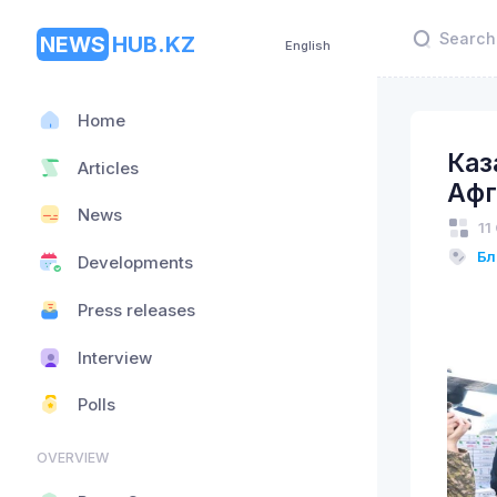
NEWS
HUB.KZ
English
Home
Каз
Articles
Афг
News
11
Бл
Developments
Press releases
Interview
Polls
OVERVIEW