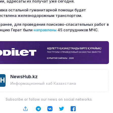
ии, адресаты их получат уже сегодня.
вка остальной гуманитарной помощи будет
ствлена железнодорожным транспортом.
ранее, для проведения поисково-спасательных работ в
нцию Герат были
направлены
45 сотрудников МЧС.
NewsHub.kz
Информационный хаб Казахстана
Subscribe or follow our news on social networks