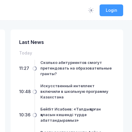
Login
Last News
Today
Сколько абитуриентов смогут
11:27
претендовать на образовательные
гранты?
Искусственный интеллект
10:48
включили в школьную программу
Казахстана
Бейбіт Исабаев: «Талдықорған
10:36
қаласын кешенді түрде
абаттандырамыз»