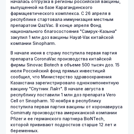
началась отгрузка в регионы российской вакцины,
выпущенной на базе Карагандинского
фармацевтического комплекса. С 26 апреля в
республике стартовала иммунизация местным
препаратом QazVac. В конце апреля Фонд
национального благосостояния "Самрук-Казына"
закупил 1 млн доз вакцины Hayat-Vax китайской
компании Sinopharm.
В начале июня в страну поступила первая партия
препарата CoronaVac производства китайской
фирмы Sinovac Biotech в объеме 500 тысяч доз. 15
июля Российский фонд прямых инвестиций
сообщил, что Министерство здравоохранения
Казахстана зарегистрировало однокомпонентную
вакцину "Спутник Лайт". В начале августа в
республику поставили 1 млн доз препарата Vero
Сell от Sinopharm. 10 ноября в республику
поступила первая партия вакцины от коронавируса
Comirnaty производства американской компании
Pfizer и ее германского партнера BioNTech,
которой прививают подростков старше 12 лет и
беременных.