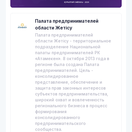
Палата предпринимателей
области Жетісу
Палата предпринимателей
области Жетісу - территориальное
подразделение Национальной
палаты предпринимателей РК
«Атамекен». 8 октября 2013 года в
регионе была создана Палата
предпринимателей. Цель -
консолидированное
представление, обеспечение и
защита прав законных интересов
субъектов предпринимательства,
широкий охват и вовлеченность
регионального бизнеса в процесс
формирования
консолидированного
предпринимательского
сообщества.