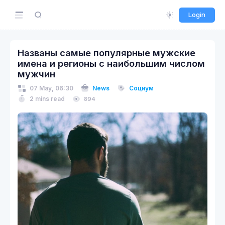
Login
Названы самые популярные мужские
имена и регионы с наибольшим числом
мужчин
07 May, 06:30
News
Социум
2 mins read
894