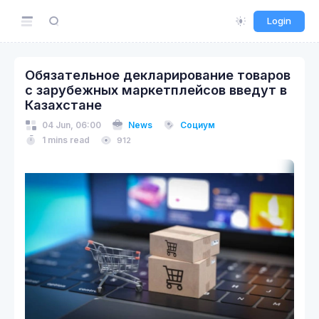
Login
Обязательное декларирование товаров
с зарубежных маркетплейсов введут в
Казахстане
04 Jun, 06:00
News
Социум
1 mins read
912