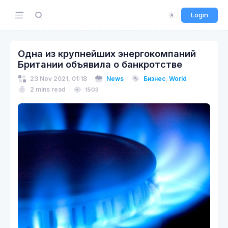
Login
Одна из крупнейших энергокомпаний
Британии объявила о банкротстве
23 Nov 2021, 01:18
News
Бизнес
,
World
2 mins read
1503