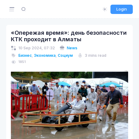
Login
«Опережая время»: день безопасности
КТК проходит в Алматы
10 Sep 2024, 07:32
News
Бизнес
,
Экономика
,
Социум
3 mins read
1851