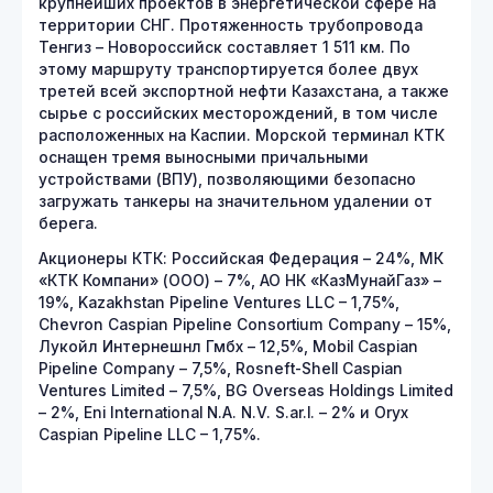
крупнейших проектов в энергетической сфере на
территории СНГ. Протяженность трубопровода
Тенгиз – Новороссийск составляет 1 511 км. По
этому маршруту транспортируется более двух
третей всей экспортной нефти Казахстана, а также
сырье с российских месторождений, в том числе
расположенных на Каспии. Морской терминал КТК
оснащен тремя выносными причальными
устройствами (ВПУ), позволяющими безопасно
загружать танкеры на значительном удалении от
берега.
Акционеры КТК: Российская Федерация – 24%, МК
«КТК Компани» (ООО) – 7%, АО НК «КазМунайГаз» –
19%, Kazakhstan Pipeline Ventures LLC – 1,75%,
Chevron Caspian Pipeline Consortium Company – 15%,
Лукойл Интернешнл Гмбх – 12,5%, Mobil Caspian
Pipeline Company – 7,5%, Rosneft-Shell Caspian
Ventures Limited – 7,5%, BG Overseas Holdings Limited
– 2%, Eni International N.A. N.V. S.ar.l. – 2% и Oryx
Caspian Pipeline LLC – 1,75%.