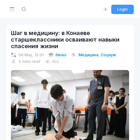
Login
Шаг в медицину: в Конаеве
старшеклассники осваивают навыки
спасения жизни
06 May, 12:01
News
Медицина
,
Социум
2 mins read
822