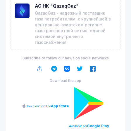
АО НК "QazaqGaz"
QazaqGaz - надежный поставщик
газа потребителям, с крупнейшей в
центрально-азиатском регионе
газотранспортной сетью, единой
системой внутреннего
газоснабжения.
Subscribe or follow our news on social networks
Download the app
App Store
Download on the
Google Play
Available on