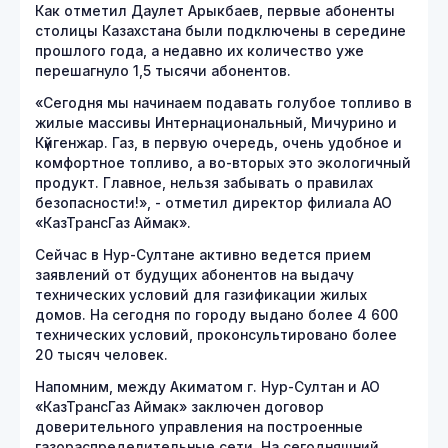
Как отметил Даулет Арыкбаев, первые абоненты
столицы Казахстана были подключены в середине
прошлого года, а недавно их количество уже
перешагнуло 1,5 тысячи абонентов.
«Сегодня мы начинаем подавать голубое топливо в
жилые массивы Интернациональный, Мичурино и
Күйгенжар. Газ, в первую очередь, очень удобное и
комфортное топливо, а во-вторых это экологичный
продукт. Главное, нельзя забывать о правилах
безопасности!», - отметил директор филиала АО
«КазТрансГаз Аймак».
Сейчас в Нур-Султане активно ведется прием
заявлений от будущих абонентов на выдачу
технических условий для газификации жилых
домов. На сегодня по городу выдано более 4 600
технических условий, проконсультировано более
20 тысяч человек.
Напомним, между Акиматом г. Нур-Султан и АО
«КазТрансГаз Аймак» заключен договор
доверительного управления на построенные
газораспределительные сети. На сегодняшний