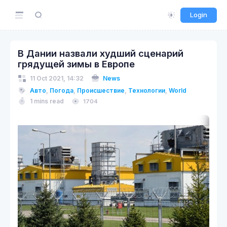
Login
В Дании назвали худший сценарий
грядущей зимы в Европе
11 Oct 2021, 14:32
News
Авто
,
Погода
,
Происшествие
,
Технологии
,
World
1 mins read
1704