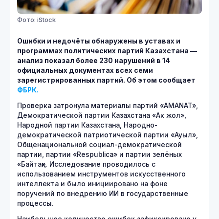
Фото: iStock
Ошибки и недочёты обнаружены в уставах и
программах политических партий Казахстана —
анализ показал более 230 нарушений в 14
официальных документах всех семи
зарегистрированных партий. Об этом сообщает
ФБРК.
Проверка затронула материалы партий «AMANAT»,
Демократической партии Казахстана «Ак жол»,
Народной партии Казахстана, Народно-
демократической патриотической партии «Ауыл»,
Общенациональной социал-демократической
партии, партии «Respublica» и партии зелёных
«Байтақ». Исследование проводилось с
использованием инструментов искусственного
интеллекта и было инициировано на фоне
поручений по внедрению ИИ в государственные
процессы.
Наибольшее количество ошибок зафиксировано у