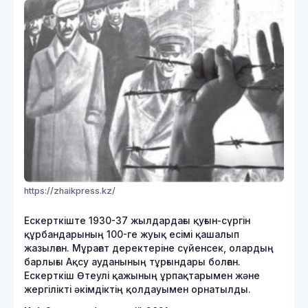
https://zhaikpress.kz/
Ескерткіште 1930-37 жылдардағы қуғын-сүргін
құрбандарының 100-ге жуық есімі қашалып
жазылған. Мұрағат деректеріне сүйенсек, олардың
барлығы Ақсу ауданының тұрғындары болған.
Ескерткіш Өтеулі қажының ұрпақтарымен және
жергілікті әкімдіктің қолдауымен орнатылды.