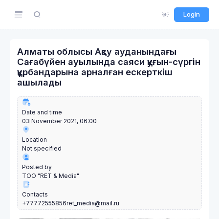
Login
Алматы облысы Ақсу ауданындағы
Сағабүйен ауылында саяси қуғын-сүргін
құрбандарына арналған ескерткіш
ашылады
Date and time
03 November 2021, 06:00
Location
Not specified
Posted by
ТОО "RET & Media"
Contacts
+77772555856
ret_media@mail.ru