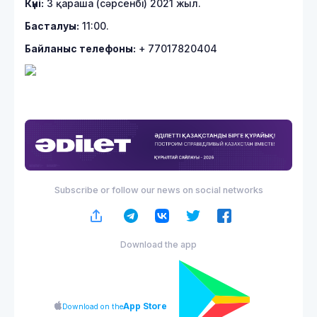
Күні:
3 қараша (сәрсенбі) 2021 жыл.
Басталуы:
11:00.
Байланыс телефоны:
+ 77017820404
Subscribe or follow our news on social networks
Download the app
App Store
Download on the