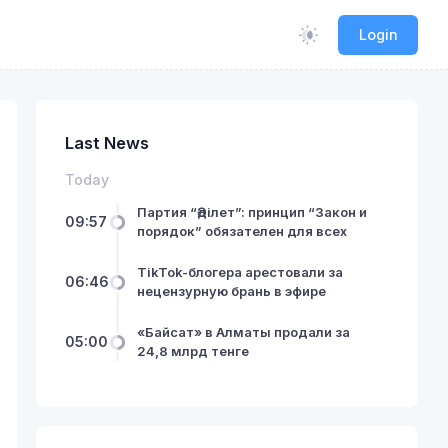
Login
Last News
Today
Партия “Әділет”: принцип “Закон и
09:57
порядок” обязателен для всех
TikTok-блогера арестовали за
06:46
нецензурную брань в эфире
«Байсат» в Алматы продали за
05:00
24,8 млрд тенге