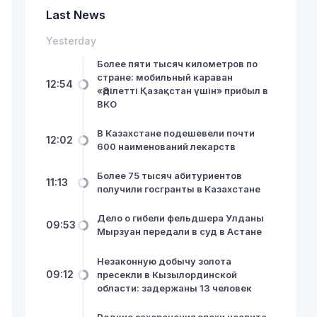
Last News
Yesterday
Более пяти тысяч километров по
стране: мобильный караван
12:54
«Әділетті Қазақстан үшін» прибыл в
ВКО
В Казахстане подешевели почти
12:02
600 наименований лекарств
Более 75 тысяч абитуриентов
11:13
получили госгранты в Казахстане
Дело о гибели фельдшера Улданы
09:53
Мырзуан передали в суд в Астане
Незаконную добычу золота
09:12
пресекли в Кызылординской
области: задержаны 13 человек
Редкие захоронения эпохи неолита