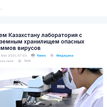
ем Казахстану лаборатория с
земным хранилищем опасных
ммов вирусов
 Nov 2021, 07:03
News
Медицина
mins read
1846