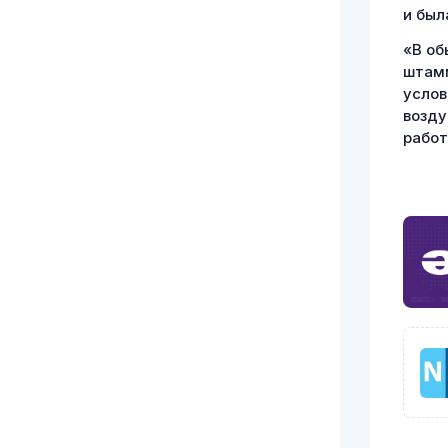
и был
«В об
штамм
услов
возду
работ