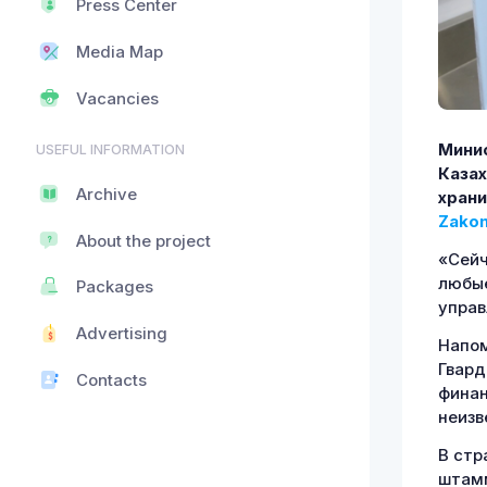
Press Center
Media Map
Vacancies
Минис
USEFUL INFORMATION
Казах
Archive
храни
Zakon
About the project
«Сейч
любые
Packages
управ
Advertising
Напом
Гвард
Contacts
финан
неизв
В стр
штамм