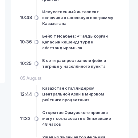
Искусственный интеллект
10:48
включили в школьную программу
Казахстана
Бейбіт Исабаев: «Талдықорған
10:36
қаласын кешенді түрде
абаттандырамыз»
В сети распространили фейк о
10:25
тигрице у населённого пункта
05 August
Казахстан стал лидером
12:44
Центральной Азии в мировом
рейтинге процветания
Открытие Ормузского пролива
11:33
могут согласовать в ближайшие
48 часов
Ушел из жизни автор фильмов