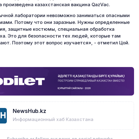
а произведена казахстанская вакцина QazVac.
ычной лаборатории невозможно заниматься опасными
ами. Потому что они заразные. Нужны определенные
ия, защитные костюмы, специальная обработка
ха. Это для безопасности тех людей, которые там
ают. Поэтому этот вопрос изучается», - отметил Цой.
NewsHub.kz
Информационный хаб Казахстана
Subscribe or follow our news on social networks