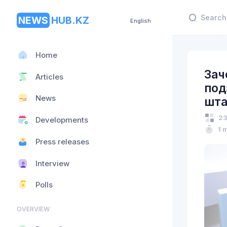
NEWS
HUB.KZ
English
Home
Зач
Articles
под
News
шта
23
Developments
1 
Press releases
Interview
Polls
OVERVIEW