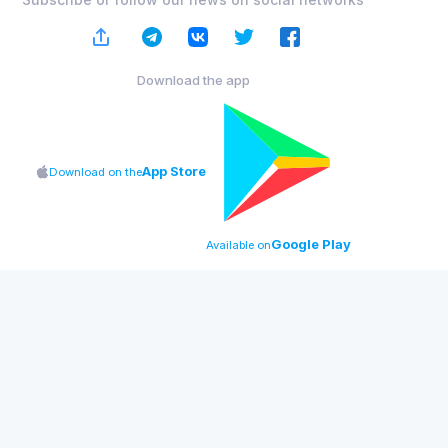
Download the app
App Store
Download on the
Google Play
Available on