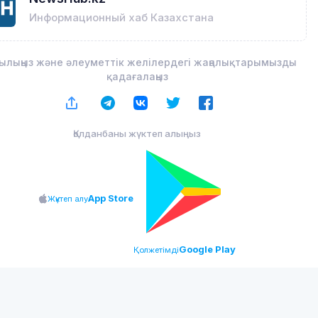
Информационный хаб Казахстана
ылыңыз және әлеуметтік желілердегі жаңалықтарымызды
қадағалаңыз
Қолданбаны жүктеп алыңыз
App Store
Жүктеп алу
Google Play
Қолжетімді