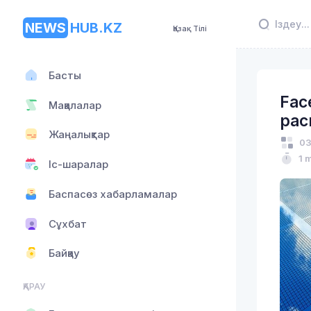
NEWS
HUB.KZ
Қазақ Тілі
Басты
Fac
Мақалалар
рас
Жаңалықтар
03
1 
Іс-шаралар
Баспасөз хабарламалар
Сұхбат
Байқау
ҚАРАУ