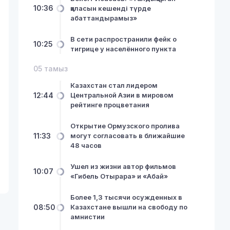
10:36
қаласын кешенді түрде
абаттандырамыз»
В сети распространили фейк о
10:25
тигрице у населённого пункта
05 тамыз
Казахстан стал лидером
12:44
Центральной Азии в мировом
рейтинге процветания
Открытие Ормузского пролива
11:33
могут согласовать в ближайшие
48 часов
Ушел из жизни автор фильмов
10:07
«Гибель Отырара» и «Абай»
Более 1,3 тысячи осужденных в
08:50
Казахстане вышли на свободу по
амнистии