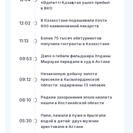
«Әділетті Қазақстан үшін» прибыл
в ВКО
В Казахстане подешевели почти
12:02
600 наименований лекарств
Более 75 тысяч абитуриентов
11:13
получили госгранты в Казахстане
Дело о гибели фельдшера Улданы
09:53
Мырзуан передали в суд в Астане
Незаконную добычу золота
09:12
пресекли в Кызылординской
области: задержаны 13 человек
Редкие захоронения эпохи неолита
06:10
нашли в Костанайской области
Пили, лежали в луже и брызгали
05:30
водой в детей: двух мужчин
арестовали в Астане