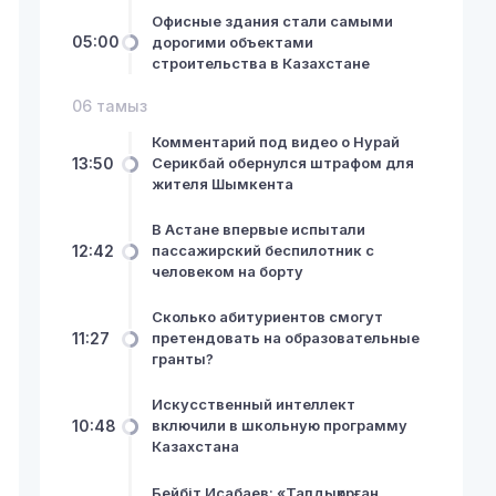
Офисные здания стали самыми
05:00
дорогими объектами
строительства в Казахстане
06 тамыз
Комментарий под видео о Нурай
13:50
Серикбай обернулся штрафом для
жителя Шымкента
В Астане впервые испытали
12:42
пассажирский беспилотник с
человеком на борту
Сколько абитуриентов смогут
11:27
претендовать на образовательные
гранты?
Искусственный интеллект
10:48
включили в школьную программу
Казахстана
Бейбіт Исабаев: «Талдықорған