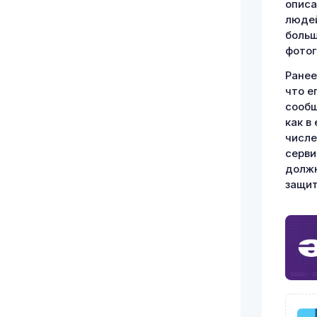
описа
людей
больш
фотог
Ранее
что е
сообщ
как в
числе
серви
должн
защит