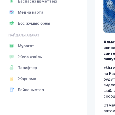
Баспасөз қызметтері
Медиа карта
Бос жұмыс орны
ПАЙДАЛЫ АҚПАРАТ
Алмат
Мұрағат
испол
сайте
Жоба жайлы
пишу
Тарифтер
«Мы о
на Fa
Жарнама
будут
видео
Байланыстар
шабло
сообщ
Отмеч
автом