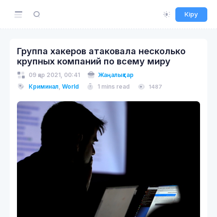
Кіру
Группа хакеров атаковала несколько
крупных компаний по всему миру
09 қар 2021, 00:41
Жаңалықтар
Криминал
,
World
1 mins read
1487