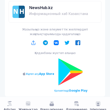
NewsHub.kz
Информационный хаб Казахстана
Жазылыңыз және әлеуметтік желілердегі
жаңалықтарымызды қадағалаңыз
Қолданбаны жүктеп алыңыз
App Store
Жүктеп алу
Google Play
Қолжетімді
Articles
Жаңалықтар
Press releases
Әзірлемелер
Interviews