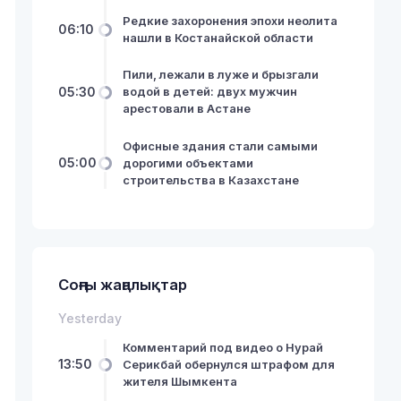
Редкие захоронения эпохи неолита
06:10
нашли в Костанайской области
Пили, лежали в луже и брызгали
05:30
водой в детей: двух мужчин
арестовали в Астане
Офисные здания стали самыми
05:00
дорогими объектами
строительства в Казахстане
Соңғы жаңалықтар
Yesterday
Комментарий под видео о Нурай
13:50
Серикбай обернулся штрафом для
жителя Шымкента