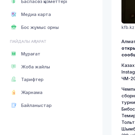
Баспасөз қызметтері
Медиа карта
Бос жұмыс орны
kfb.kz
Алмат
ПАЙДАЛЫ АҚПАРАТ
откры
Мұрағат
сообщ
Казах
Жоба жайлы
Insta
ЧМ-20
Тарифтер
Чемпи
Жарнама
сборн
турни
Байланыстар
Бибос
Темир
Тольт
Шымбе