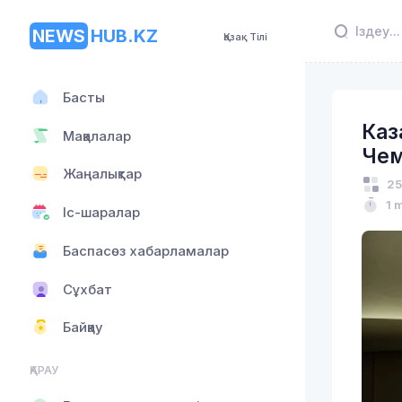
NEWS
HUB.KZ
Қазақ Тілі
Басты
Каз
Мақалалар
Чем
Жаңалықтар
25
1 
Іс-шаралар
Баспасөз хабарламалар
Сұхбат
Байқау
ҚАРАУ