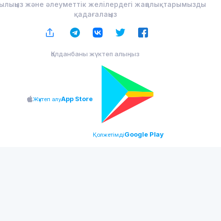
ылыңыз және әлеуметтік желілердегі жаңалықтарымызды
қадағалаңыз
Қолданбаны жүктеп алыңыз
App Store
Жүктеп алу
Google Play
Қолжетімді