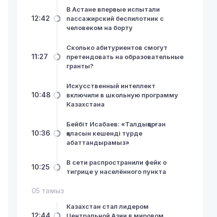
В Астане впервые испытали
12:42
пассажирский беспилотник с
человеком на борту
Сколько абитуриентов смогут
11:27
претендовать на образовательные
гранты?
Искусственный интеллект
10:48
включили в школьную программу
Казахстана
Бейбіт Исабаев: «Талдықорған
10:36
қаласын кешенді түрде
абаттандырамыз»
В сети распространили фейк о
10:25
тигрице у населённого пункта
05 тамыз
Казахстан стал лидером
12:44
Центральной Азии в мировом