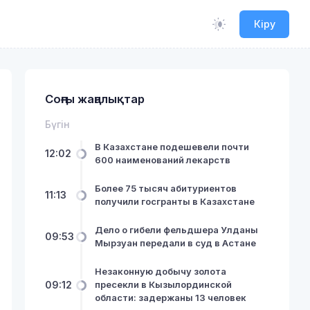
Кіру
Соңғы жаңалықтар
Бүгін
В Казахстане подешевели почти
12:02
600 наименований лекарств
Более 75 тысяч абитуриентов
11:13
получили госгранты в Казахстане
Дело о гибели фельдшера Улданы
09:53
Мырзуан передали в суд в Астане
Незаконную добычу золота
09:12
пресекли в Кызылординской
области: задержаны 13 человек