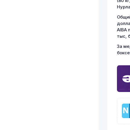
(80 кг
Нурла
Общий
долла
AIBA 
тыс, 
За ме
боксе