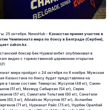
ы. 25 октября. NewsHub -
Казахстан принял участие в
тии Чемпионата мира по боксу в Белграде (Сербия),
ает zakon.kz.
станский боксер Бек Нурмаганбет опубликовал в
gram видео с торжественной церемонии открытия
21.
онат мира пройдет с 24 октября по 6 ноября. Мужская
ая Казахстана по боксу будет представлена на
ре в таком составе: Темиртас Жусупов (48 кг), Сакен
ынов (51 кг), Махмуд Сабырхан (54 кг), Серик
жанов (57 кг), Саматали Тольтаев (60 кг), Санатали
аев (63,5 кг), Аблайхан Жусупов (67 кг), Асланбек
ргенов (71 кг), Нурканат Райс (75 кг), Нурбек Оралбай