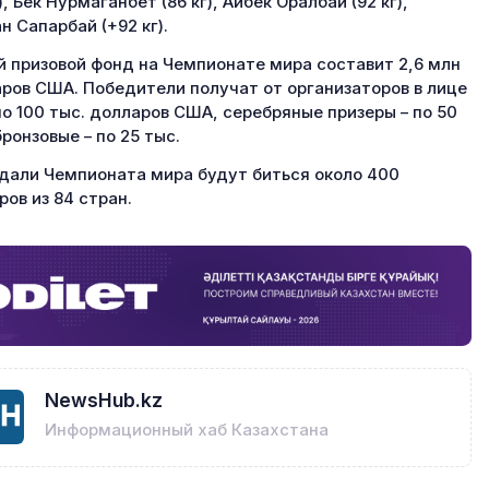
), Бек Нурмаганбет (86 кг), Айбек Оралбай (92 кг),
н Сапарбай (+92 кг).
 призовой фонд на Чемпионате мира составит 2,6 млн
ров США. Победители получат от организаторов в лице
по 100 тыс. долларов США, серебряные призеры – по 50
бронзовые – по 25 тыс.
дали Чемпионата мира будут биться около 400
ров из 84 стран.
NewsHub.kz
Информационный хаб Казахстана