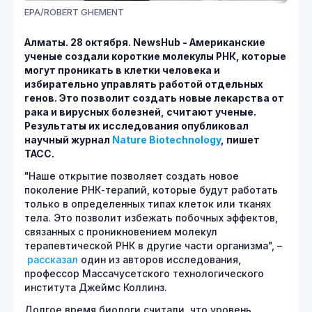
EPA/ROBERT GHEMENT
Алматы. 28 октября.
NewsHub - Американские
ученые создали короткие молекулы РНК, которые
могут проникать в клетки человека и
избирательно управлять работой отдельных
генов. Это позволит создать новые лекарства от
рака и вирусных болезней, считают ученые.
Результаты их исследования опубликовал
научный журнал
Nature Biotechnology
, пишет
ТАСС.
"Наше открытие позволяет создать новое
поколение РНК-терапий, которые будут работать
только в определенных типах клеток или тканях
тела. Это позволит избежать побочных эффектов,
связанных с проникновением молекул
терапевтической РНК в другие части организма", –
рассказал
один из авторов исследования,
профессор Массачусетского технологического
института Джеймс Коллинз.
Долгое время биологи считали, что уровень