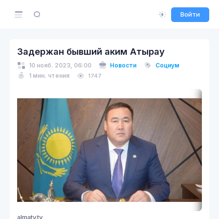
Войти
Задержан бывший аким Атырау
10 нояб. 2023, 06:00
Новости
Социум
1 мин. чтения
1747
almaty.tv