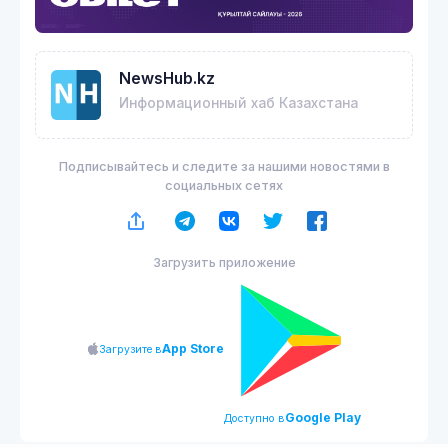
NewsHub.kz
Информационный хаб Казахстана
Подписывайтесь и следите за нашими новостями в
социальных сетях
Загрузить приложение
App Store
Загрузите в
Google Play
Доступно в