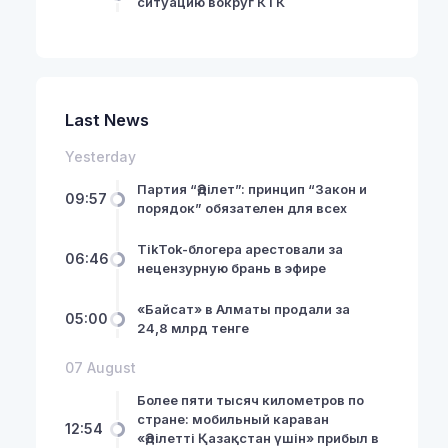
ситуацию вокруг КТК
Last News
Yesterday
Партия “Әділет”: принцип “Закон и
09:57
порядок” обязателен для всех
TikTok-блогера арестовали за
06:46
нецензурную брань в эфире
«Байсат» в Алматы продали за
05:00
24,8 млрд тенге
07 August
Более пяти тысяч километров по
стране: мобильный караван
12:54
«Әділетті Қазақстан үшін» прибыл в