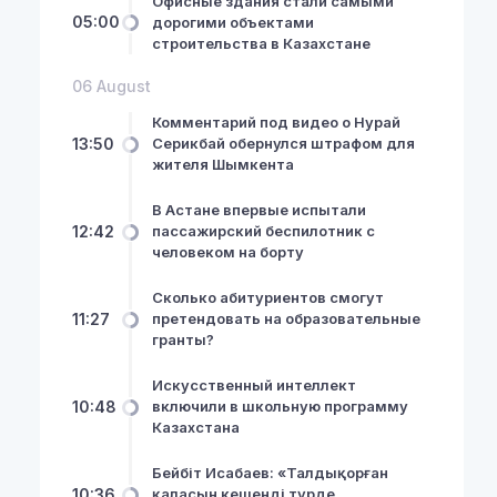
Офисные здания стали самыми
05:00
дорогими объектами
строительства в Казахстане
06 August
Комментарий под видео о Нурай
13:50
Серикбай обернулся штрафом для
жителя Шымкента
В Астане впервые испытали
12:42
пассажирский беспилотник с
человеком на борту
Сколько абитуриентов смогут
11:27
претендовать на образовательные
гранты?
Искусственный интеллект
10:48
включили в школьную программу
Казахстана
Бейбіт Исабаев: «Талдықорған
10:36
қаласын кешенді түрде