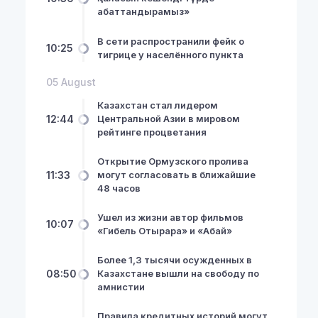
абаттандырамыз»
В сети распространили фейк о
10:25
тигрице у населённого пункта
05 August
Казахстан стал лидером
12:44
Центральной Азии в мировом
рейтинге процветания
NewsHub.kz 2026 ©
Открытие Ормузского пролива
11:33
могут согласовать в ближайшие
48 часов
Ушел из жизни автор фильмов
10:07
«Гибель Отырара» и «Абай»
Более 1,3 тысячи осужденных в
08:50
Казахстане вышли на свободу по
амнистии
Правила кредитных историй могут