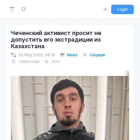
Login
Чеченский активист просит не
допустить его экстрадиции из
Казахстана
22 May 2025, 06:15
News
Социум
1 mins read
1342