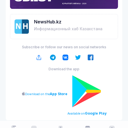
NewsHub.kz
Информационный хаб Казахстана
Subscribe or follow our news on social networks
Download the app
App Store
Download on the
Google Play
Available on