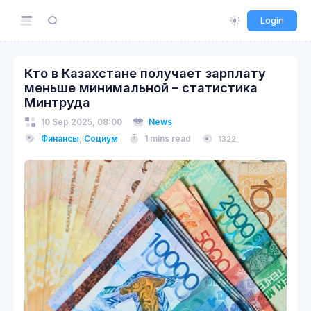
Login
Кто в Казахстане получает зарплату
меньше минимальной – статистика
Минтруда
10 Sep 2025, 08:00
News
Финансы
,
Социум
1 mins read
1322