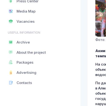
Press Center
Media Map
Vacancies
USEFUL INFORMATION
Фото:
Archive
Аким
About the project
темпы
Packages
На со
объек
Advertising
водос
Contacts
По да
в Алм
объек
госуд
наруш