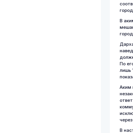
соотв
город
В аки
мешаю
город
Дарха
навед
должн
По ег
лишь 
показ
Аким 
незак
ответ
комму
исклю
через
В нас