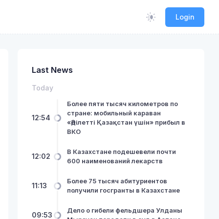
Login
Last News
Today
Более пяти тысяч километров по
стране: мобильный караван
12:54
«Әділетті Қазақстан үшін» прибыл в
ВКО
В Казахстане подешевели почти
12:02
600 наименований лекарств
Более 75 тысяч абитуриентов
11:13
получили госгранты в Казахстане
Дело о гибели фельдшера Улданы
09:53