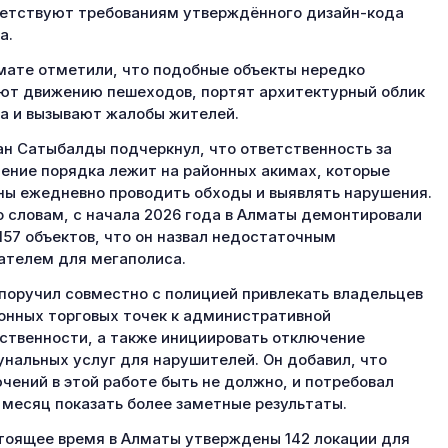
етствуют требованиям утверждённого дизайн-кода
а.
мате отметили, что подобные объекты нередко
т движению пешеходов, портят архитектурный облик
а и вызывают жалобы жителей.
н Сатыбалды подчеркнул, что ответственность за
ение порядка лежит на районных акимах, которые
ы ежедневно проводить обходы и выявлять нарушения.
о словам, с начала 2026 года в Алматы демонтировали
157 объектов, что он назвал недостаточным
ателем для мегаполиса.
поручил совместно с полицией привлекать владельцев
онных торговых точек к административной
ственности, а также инициировать отключение
нальных услуг для нарушителей. Он добавил, что
чений в этой работе быть не должно, и потребовал
 месяц показать более заметные результаты.
тоящее время в Алматы утверждены 142 локации для