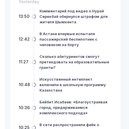
Yesterday
Комментарий под видео о Нурай
13:50
Серикбай обернулся штрафом для
жителя Шымкента
В Астане впервые испытали
12:42
пассажирский беспилотник с
человеком на борту
Сколько абитуриентов смогут
11:27
претендовать на образовательные
гранты?
Искусственный интеллект
10:48
включили в школьную программу
Казахстана
Бейбит Исабаев: «Благоустраивая
10:36
город, придерживаемся
комплексного подхода»
В сети распространили фейк о
10:25