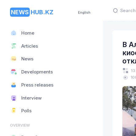
NEWS
HUB.KZ
English
Home
В А
Articles
кио
News
отк
13
Developments
10
Press releases
Interview
Polls
OVERVIEW