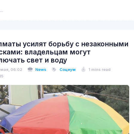
лматы усилят борьбу с незаконными
сками: владельцам могут
лючать свет и воду
 мая, 06:02
News
Социум
1 mins read
85