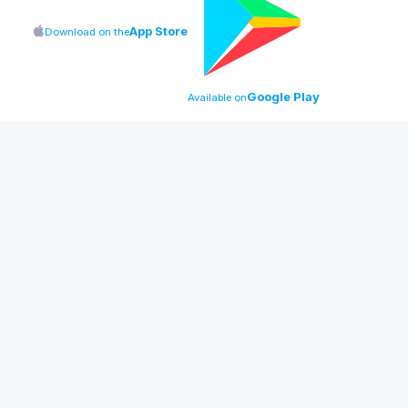
App Store
Download on the
Google Play
Available on