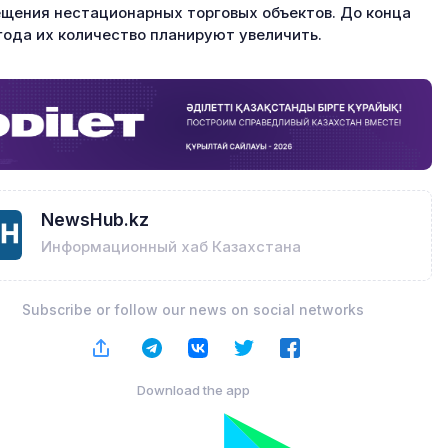
щения нестационарных торговых объектов. До конца
года их количество планируют увеличить.
NewsHub.kz
Информационный хаб Казахстана
Subscribe or follow our news on social networks
Download the app