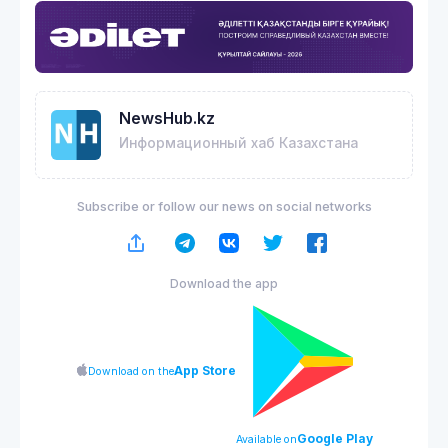
NewsHub.kz
Информационный хаб Казахстана
Subscribe or follow our news on social networks
Download the app
App Store
Download on the
Google Play
Available on