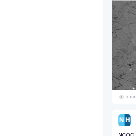
333
NCOC 