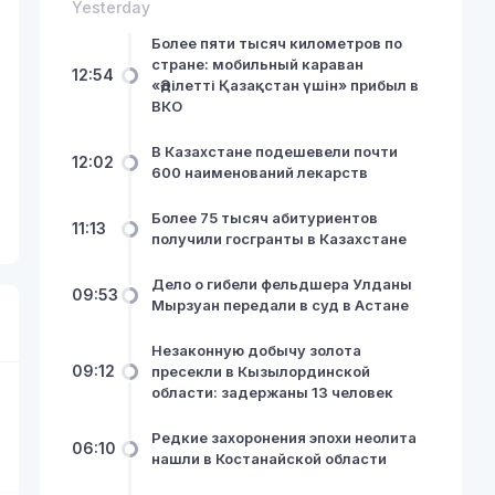
Yesterday
Более пяти тысяч километров по
стране: мобильный караван
12:54
«Әділетті Қазақстан үшін» прибыл в
ВКО
В Казахстане подешевели почти
12:02
600 наименований лекарств
Более 75 тысяч абитуриентов
11:13
получили госгранты в Казахстане
Дело о гибели фельдшера Улданы
09:53
Мырзуан передали в суд в Астане
Незаконную добычу золота
09:12
пресекли в Кызылординской
области: задержаны 13 человек
Редкие захоронения эпохи неолита
06:10
нашли в Костанайской области