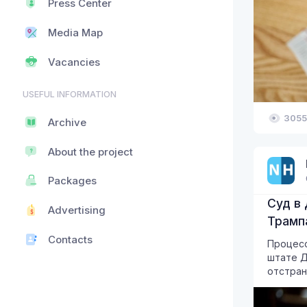
Press Center
Media Map
Vacancies
USEFUL INFORMATION
3055
Archive
About the project
Packages
Суд в
Advertising
Трамп
Contacts
Процесс
штате Д
отстран