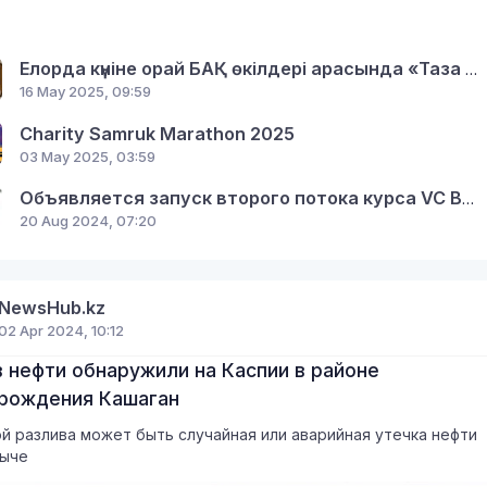
Елорда күніне орай БАҚ өкілдері арасында «Таза Қазақстан-Таза Астана» байқау жарияланды
16 May 2025, 09:59
Charity Samruk Marathon 2025
03 May 2025, 03:59
Объявляется запуск второго потока курса VC Bootcamp по венчурным инвестициям от экспертов Кремниевой Долины
20 Aug 2024, 07:20
NewsHub.kz
02 Apr 2024, 10:12
 нефти обнаружили на Каспии в районе
рождения Кашаган
й разлива может быть случайная или аварийная утечка нефти
быче