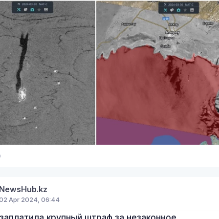
9
NewsHub.kz
02 Apr 2024, 06:44
заплатила крупный штраф за незаконное