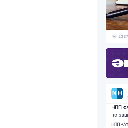
233
НПП «
по за
НПП «Ат