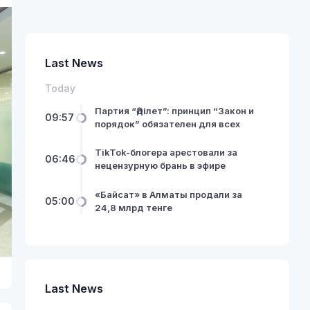
Last News
Today
Партия “Әділет”: принцип “Закон и
09:57
порядок” обязателен для всех
TikTok-блогера арестовали за
06:46
нецензурную брань в эфире
«Байсат» в Алматы продали за
05:00
24,8 млрд тенге
Last News