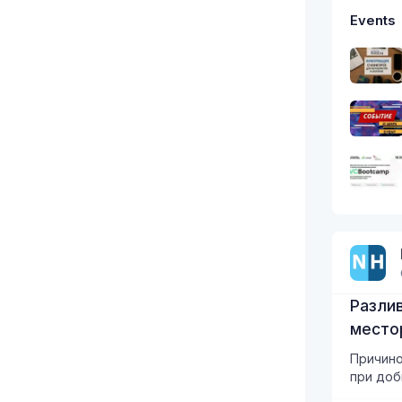
Events
Разлив
место
Причино
при до