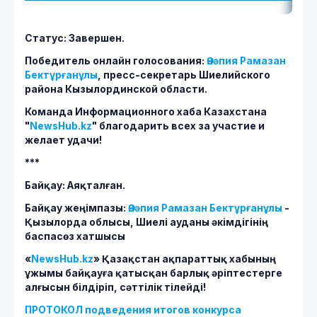
Статус: Завершен.
Победитель онлайн голосования:
Әнәпия Рамазан
Бектұрғанұлы
, пресс-секретарь Шиелийского
района Кызылординской области.
Команда Информационного хаба Казахстана
"
NewsHub.kz
" благодарить всех за участие и
желает удачи!
***
Байқау: Аяқталған.
Байқау жеңімпазы:
Әнәпия Рамазан Бектұрғанұлы
-
Қызылорда облысы, Шиелі ауданы әкімдігінің
баспасөз хатшысы
«
NewsHub.kz
» Қазақстан ақпараттық хабының
ұжымы байқауға қатысқан барлық әріптестерге
алғысын білдіріп, сәттілік тілейді!
ПРОТОКОЛ подведения итогов конкурса