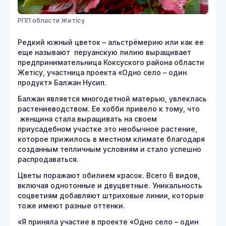
РПП области Жетісу
Редкий южный цветок – альстрёмерию или как ее
еще называют перуанскую лилию выращивает
предпринимательница Коксуского района области
Жетісу, участница проекта «Одно село – один
продукт» Балжан Нусип.
Балжан является многодетной матерью, увлеклась
растениеводством. Ее хобби привело к тому, что
женщина стала выращивать на своем
приусадебном участке это необычное растение,
которое прижилось в местном климате благодаря
созданным тепличным условиям и стало успешно
распродаваться.
Цветы поражают обилием красок. Всего 6 видов,
включая однотонные и двуцветные. Уникальность
соцветиям добавляют штриховые линии, которые
тоже имеют разные оттенки.
«Я приняла участие в проекте «Одно село – один