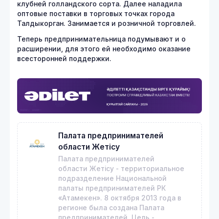
клубней голландского сорта. Далее наладила
оптовые поставки в торговых точках города
Талдыкорган. Занимается и розничной торговлей.
Теперь предпринимательница подумывают и о
расширении, для этого ей необходимо оказание
всесторонней поддержки.
Палата предпринимателей
области Жетісу
Палата предпринимателей
области Жетісу - территориальное
подразделение Национальной
палаты предпринимателей РК
«Атамекен». 8 октября 2013 года в
регионе была создана Палата
предпринимателей. Цель -