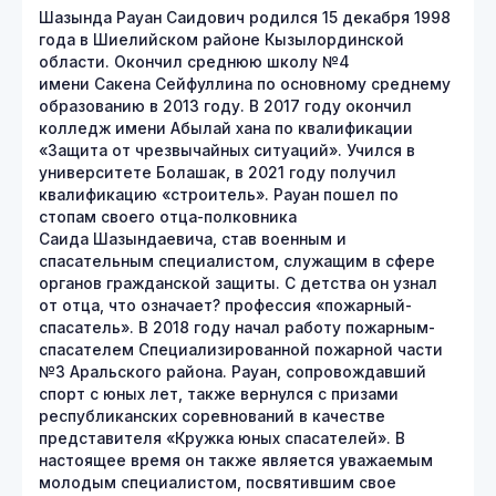
Шазында Рауан Саидович родился 15 декабря 1998
года в Шиелийском районе Кызылординской
области. Окончил среднюю школу №4
имени Сакена Сейфуллина по основному среднему
образованию в 2013 году. В 2017 году окончил
колледж имени Абылай хана по квалификации
«Защита от чрезвычайных ситуаций». Учился в
университете Болашак, в 2021 году получил
квалификацию «строитель». Рауан пошел по
стопам своего отца-полковника
Саида Шазындаевича, став военным и
спасательным специалистом, служащим в сфере
органов гражданской защиты. С детства он узнал
от отца, что означает? профессия «пожарный-
спасатель». В 2018 году начал работу пожарным-
спасателем Специализированной пожарной части
№3 Аральского района. Рауан, сопровождавший
спорт с юных лет, также вернулся с призами
республиканских соревнований в качестве
представителя «Кружка юных спасателей». В
настоящее время он также является уважаемым
молодым специалистом, посвятившим свое