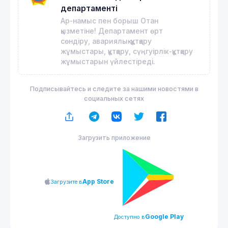
департаменті
Ар-намыс пен борыш Отан
қызметіне! Департамент өрт
сөндіру, авариялық-құтқару
жұмыстары, құтқару, сүңгуірлік-құтқару
жұмыстарын үйлестіреді.
Подписывайтесь и следите за нашими новостями в
социальных сетях
Загрузить приложение
App Store
Загрузите в
Google Play
Доступно в