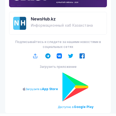
NewsHub.kz
Информационный хаб Казахстана
Подписывайтесь и следите за нашими новостями в
социальных сетях
Загрузить приложение
App Store
Загрузите в
Google Play
Доступно в