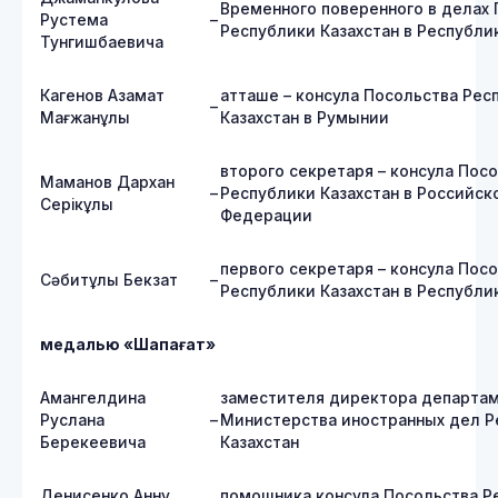
Временного поверенного в делах
Рустема
–
Республики Казахстан в Республ
Тунгишбаевича
Кагенов Азамат
атташе – консула Посольства Рес
–
Мағжанұлы
Казахстан в Румынии
второго секретаря – консула Пос
Маманов Дархан
–
Республики Казахстан в Российск
Серікұлы
Федерации
первого секретаря – консула Пос
Сәбитұлы Бекзат
–
Республики Казахстан в Республи
медалью «Шапағат»
Амангелдина
заместителя директора департа
Руслана
–
Министерства иностранных дел Р
Берекеевича
Казахстан
Денисенко Анну
помощника консула Посольства Р