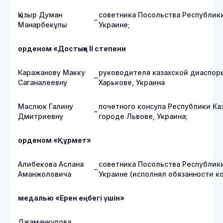
Қызыр Думан
советника Посольства Республики
–
Манарбекұлы
Украине;
орденом «Достық» ІІ степени
Каражанову Макку
руководителя казахской диаспор
–
Саганалеевну
Харькове, Украина
Маслюк Галину
почетного консула Республики Каз
–
Дмитриевну
городе Львове, Украина;
орденом «Құрмет»
Алибекова Аслана
советника Посольства Республики
–
Аманжоловича
Украине (исполнял обязанности ко
медалью «Ерен еңбегі үшін»
Джаманкулова