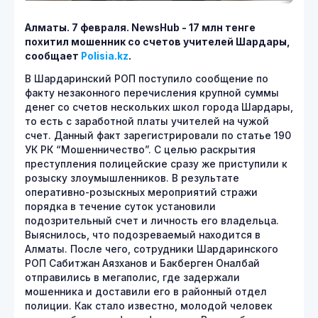
Алматы. 7 февраля.
NewsHub - 17 млн тенге
похитил мошенник со счетов учителей Шардары,
сообщает
Polisia.kz
.
В Шардаринский РОП поступило сообщение по
факту незаконного перечисления крупной суммы
денег со счетов нескольких школ города Шардары,
то есть с заработной платы учителей на чужой
счет. Данный факт зарегистрировали по статье 190
УК РК “Мошенничество”. С целью раскрытия
преступления полицейские сразу же приступили к
розыску злоумышленников. В результате
оперативно-розыскных мероприятий стражи
порядка в течение суток установили
подозрительный счет и личность его владельца.
Выяснилось, что подозреваемый находится в
Алматы. После чего, сотрудники Шардаринского
РОП Сабитжан Аязханов и Бакберген Оналбай
отправились в мегаполис, где задержали
мошенника и доставили его в районный отдел
полиции. Как стало известно, молодой человек