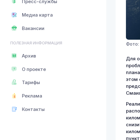
Пресс-службы
Медиа карта
Вакансии
ПОЛЕЗНАЯ ИНФОРМАЦИЯ
Фото:
Архив
Для о
пробл
О проекте
плана
этом 
Тарифы
предс
Смаил
Реклама
Реали
Контакты
распо
килом
снизи
килом
пункт