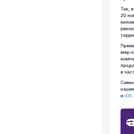
Так, 
20 но
килом
рекон
терри
Премь
мер н
компа
продо
в час
Самые
наше
и
iOS
.