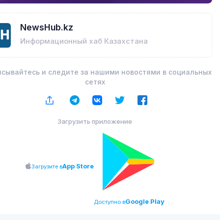
NewsHub.kz
Информационный хаб Казахстана
сывайтесь и следите за нашими новостями в социальных
сетях
Загрузить приложение
App Store
Загрузите в
Google Play
Доступно в