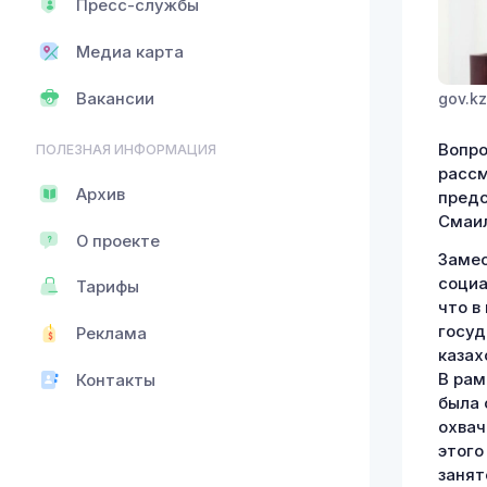
Пресс-службы
Медиа карта
Вакансии
gov.kz
Вопро
ПОЛЕЗНАЯ ИНФОРМАЦИЯ
рассм
Архив
предс
Смаил
О проекте
Замес
социа
Тарифы
что в
госуд
Реклама
казах
В рам
Контакты
была 
охвач
этого
занят