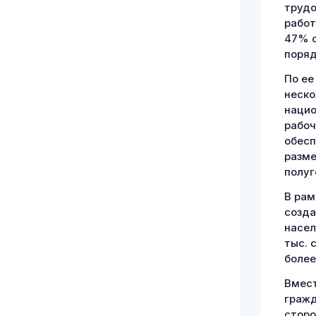
трудо
работ
47% о
поряд
По ее
неско
нацио
рабоч
обесп
разме
полуг
В рам
созда
насел
тыс. 
более
Вмест
гражд
сторо