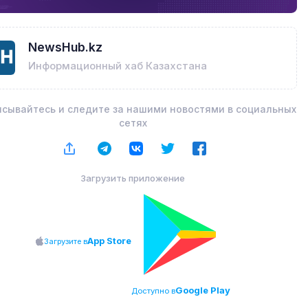
NewsHub.kz
Информационный хаб Казахстана
сывайтесь и следите за нашими новостями в социальных
сетях
Загрузить приложение
App Store
Загрузите в
Google Play
Доступно в