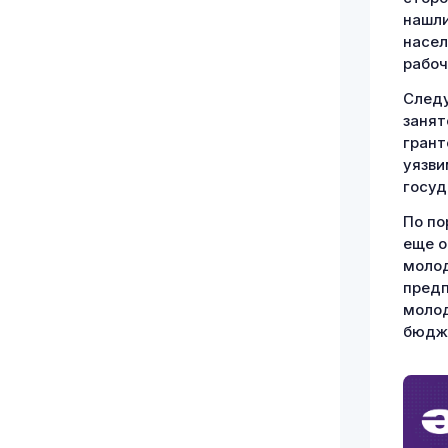
нашли
насел
рабоч
Следу
занят
грант
уязви
госуд
По по
еще о
молод
предп
молод
бюдже