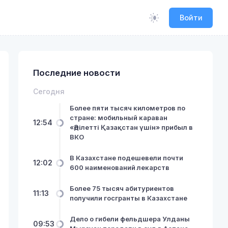
Войти
Последние новости
Сегодня
Более пяти тысяч километров по
стране: мобильный караван
12:54
«Әділетті Қазақстан үшін» прибыл в
ВКО
В Казахстане подешевели почти
12:02
600 наименований лекарств
Более 75 тысяч абитуриентов
11:13
получили госгранты в Казахстане
Дело о гибели фельдшера Улданы
09:53