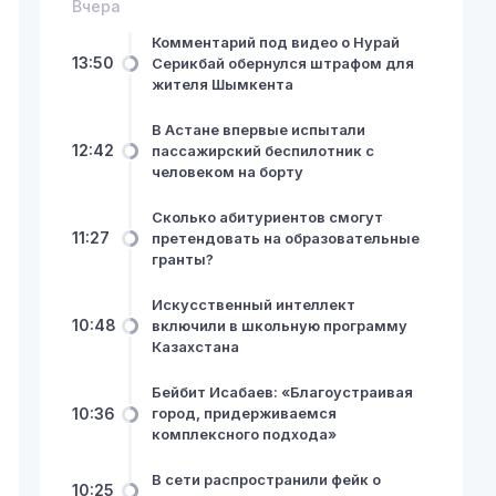
Вчера
Комментарий под видео о Нурай
13:50
Серикбай обернулся штрафом для
жителя Шымкента
В Астане впервые испытали
12:42
пассажирский беспилотник с
человеком на борту
Сколько абитуриентов смогут
11:27
претендовать на образовательные
гранты?
Искусственный интеллект
10:48
включили в школьную программу
Казахстана
Бейбит Исабаев: «Благоустраивая
10:36
город, придерживаемся
комплексного подхода»
В сети распространили фейк о
10:25