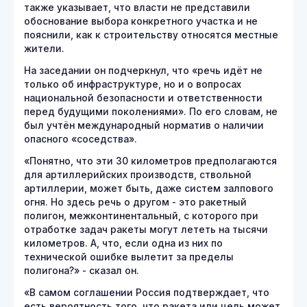
также указывает, что власти не представили
обоснование выбора конкретного участка и не
пояснили, как к строительству относятся местные
жители.
На заседании он подчеркнул, что «речь идёт не
только об инфраструктуре, но и о вопросах
национальной безопасности и ответственности
перед будущими поколениями». По его словам, не
был учтён международный норматив о наличии
опасного «соседства».
«Понятно, что эти 30 километров предполагаются
для артиллерийских производств, ствольной
артиллерии, может быть, даже систем залпового
огня. Но здесь речь о другом - это ракетный
полигон, межконтинентальный, с которого при
отработке задач ракеты могут лететь на тысячи
километров. А, что, если одна из них по
технической ошибке вылетит за пределы
полигона?» - сказал он.
«В самом соглашении Россия подтверждает, что
есть вероятность того, что ракета или цель может