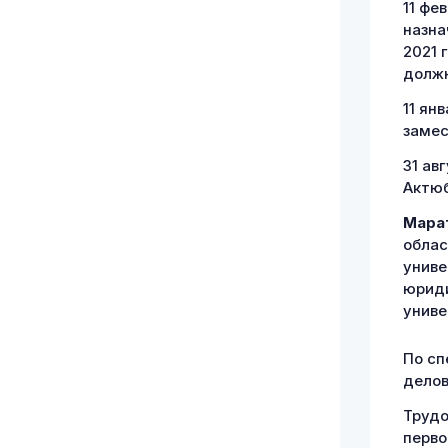
11 фе
назна
2021 
должн
11 ян
замес
31 ав
Актюб
Марат
облас
униве
юриди
униве
По сп
делов
Трудо
перво