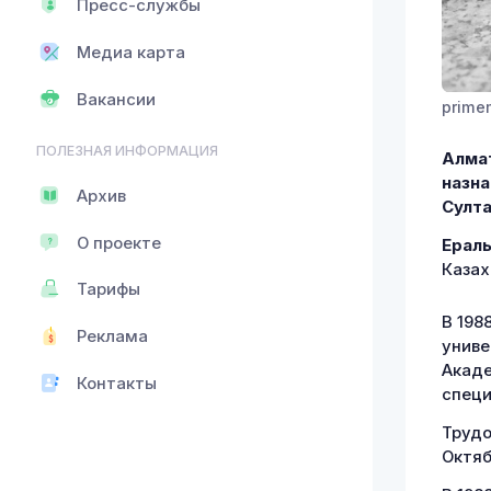
Пресс-службы
Медиа карта
Вакансии
primem
ПОЛЕЗНАЯ ИНФОРМАЦИЯ
Алмат
назна
Архив
Султа
О проекте
Ерал
Казах
Тарифы
В 198
Реклама
униве
Акаде
Контакты
специ
Трудо
Октяб