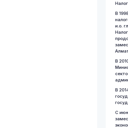
Налог
В 199
налог
и.о. 
Налог
продо
замес
Алма
В 201
Минис
секто
админ
В 201
госуд
госуд
С июн
замес
эконо