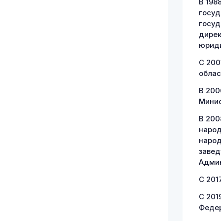
В 198
госуд
госуд
дирек
юриди
С 200
облас
В 200
Минис
В 200
народ
народ
завед
Админ
С 201
С 201
Федер