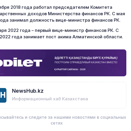
ября 2018 года работал председателем Комитета
арственных доходов Министерства финансов РК. С мая
года занимал должность вице-министра финансов РК.
аря 2022 года – первый вице-министр финансов РК. С
2022 года занимает пост акима Алматинской области.
NewsHub.kz
Информационный хаб Казахстана
сывайтесь и следите за нашими новостями в социальных
сетях