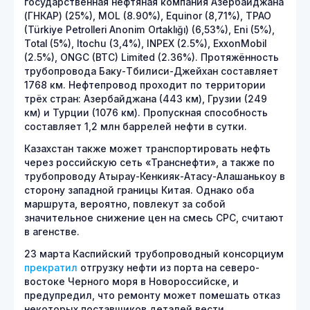
государственная нефтяная компания Азербайджана
(ГНКАР) (25%), MOL (8.90%), Equinor (8,71%), TPAO
(Türkiye Petrolleri Anonim Ortaklığı) (6,53%), Eni (5%),
Total (5%), Itochu (3,4%), INPEX (2.5%), ExxonMobil
(2.5%), ONGC (BTC) Limited (2.36%). Протяжённость
трубопровода Баку-Тбилиси-Джейхан составляет
1768 км. Нефтепровод проходит по территории
трёх стран: Азербайджана (443 км), Грузии (249
км) и Турции (1076 км). Пропускная способность
составляет 1,2 млн баррелей нефти в сутки.
Казахстан также может транспортировать нефть
через российскую сеть «Транснефти», а также по
трубопроводу Атырау-Кенкияк-Атасу-Алашанькоу в
сторону западной границы Китая. Однако оба
маршрута, вероятно, повлекут за собой
значительное снижение цен на смесь CPC, считают
в агенстве.
23 марта Каспийский трубопроводный консорциум
прекратил
отгрузку нефти из порта на северо-
востоке Черного моря в Новороссийске, и
предупредил, что ремонту может помешать отказ
некоторых поставщиков деталей вести