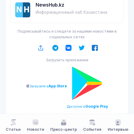
NewsHub.kz
Информационный хаб Казахстана
Подписывайтесь и следите за нашими новостями в
социальных сетях
Загрузить приложение
App Store
Загрузите в
Google Play
Доступно в
Статьи
Новости
Пресс-центр
События
Интервью
NewsHub.kz 2026 ©