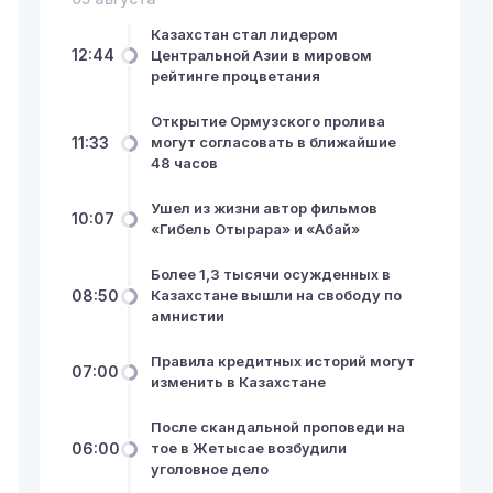
Казахстан стал лидером
12:44
Центральной Азии в мировом
рейтинге процветания
Открытие Ормузского пролива
11:33
могут согласовать в ближайшие
48 часов
Ушел из жизни автор фильмов
10:07
«Гибель Отырара» и «Абай»
Более 1,3 тысячи осужденных в
08:50
Казахстане вышли на свободу по
амнистии
Правила кредитных историй могут
07:00
изменить в Казахстане
После скандальной проповеди на
06:00
тое в Жетысае возбудили
уголовное дело