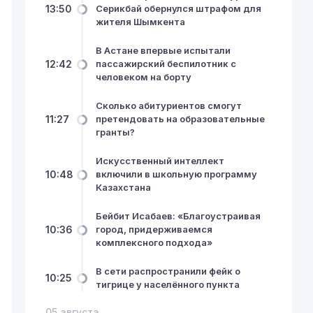
13:50
Серикбай обернулся штрафом для
жителя Шымкента
В Астане впервые испытали
12:42
пассажирский беспилотник с
человеком на борту
Сколько абитуриентов смогут
11:27
претендовать на образовательные
гранты?
Искусственный интеллект
10:48
включили в школьную программу
Казахстана
Бейбит Исабаев: «Благоустраивая
10:36
город, придерживаемся
комплексного подхода»
В сети распространили фейк о
10:25
тигрице у населённого пункта
05 августа