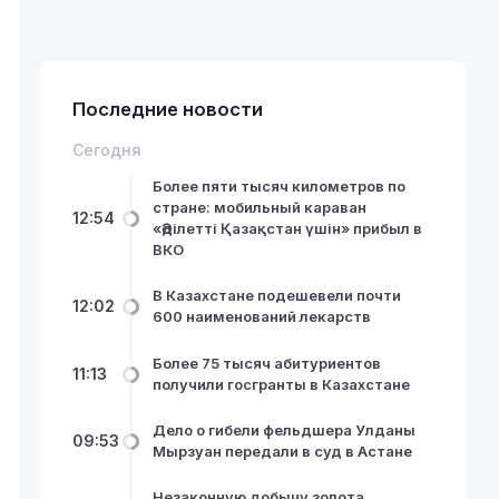
Последние новости
Сегодня
Более пяти тысяч километров по
стране: мобильный караван
12:54
«Әділетті Қазақстан үшін» прибыл в
ВКО
В Казахстане подешевели почти
12:02
600 наименований лекарств
Более 75 тысяч абитуриентов
11:13
получили госгранты в Казахстане
Дело о гибели фельдшера Улданы
09:53
Мырзуан передали в суд в Астане
Незаконную добычу золота