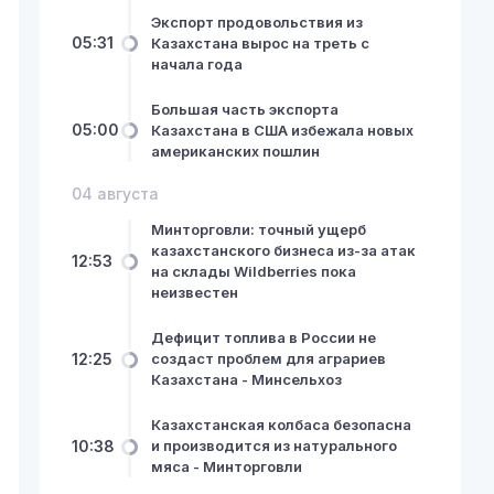
Экспорт продовольствия из
05:31
Казахстана вырос на треть с
начала года
Большая часть экспорта
05:00
Казахстана в США избежала новых
американских пошлин
04 августа
Минторговли: точный ущерб
казахстанского бизнеса из-за атак
12:53
на склады Wildberries пока
неизвестен
Дефицит топлива в России не
12:25
создаст проблем для аграриев
Казахстана - Минсельхоз
Казахстанская колбаса безопасна
10:38
и производится из натурального
мяса - Минторговли