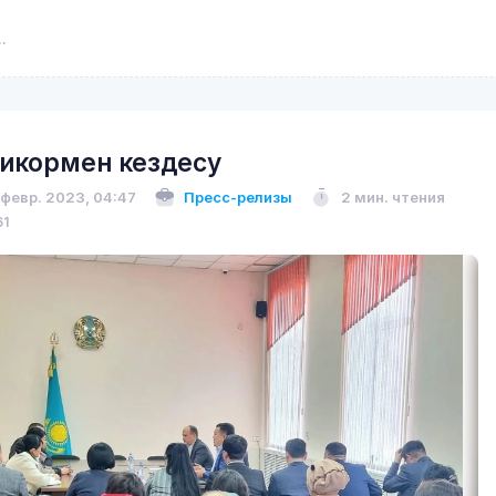
икормен кездесу
 февр. 2023, 04:47
Пресс-релизы
2 мин. чтения
61