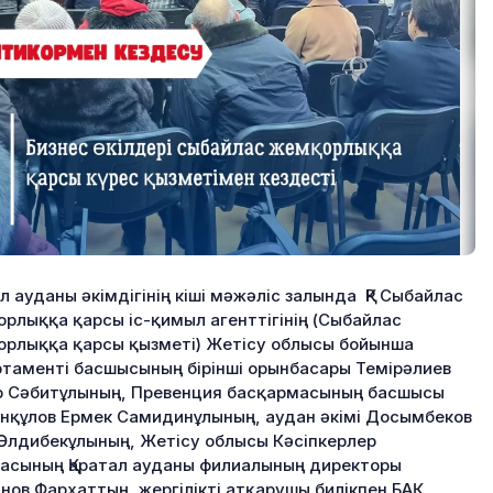
ал ауданы әкімдігінің кіші мәжәліс залында ҚР Сыбайлас
рлыққа қарсы іс-қимыл агенттігінің (Сыбайлас
рлыққа қарсы қызметі) Жетісу облысы бойынша
таменті басшысының бірінші орынбасары Темірәлиев
 Сәбитұлының, Превенция басқармасының басшысы
нқұлов Ермек Самидинұлының, аудан әкімі Досымбеков
Әлдибекұлының, Жетісу облысы Кәсіпкерлер
асының Қаратал ауданы филиалының директоры
ынов Фархаттың, жергілікті атқарушы билікпен БАҚ