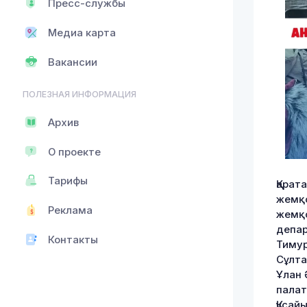
Пресс-службы
Медиа карта
Вакансии
ПОЛЕЗНАЯ ИНФОРМАЦИЯ
Архив
О проекте
Тарифы
Қарат
жемқо
Реклама
жемқо
депар
Контакты
Тимур
Сұлта
Ұлан 
палат
Құсай