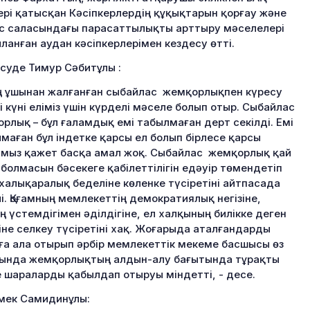
ері қатысқан Кәсіпкерлердің құқықтарын қорғау және
с саласындағы парасаттылықты арттыру мәселелері
ланған аудан кәсіпкерлерімен кездесу өтті.
суде Тимур Сәбитұлы :
 ұшынан жалғанған сыбайлас жемқорлықпен күресу
гі күні еліміз үшін күрделі мәселе болып отыр. Сыбайлас
рлық – бұл ғаламдық емі табылмаған дерт секілді. Емі
маған бұл індетке қарсы ел болып бірлесе қарсы
мыз қажет басқа амал жоқ. Сыбайлас жемқорлық қай
 болмасын бәсекеге қабілеттілігін едәуір төмендетіп
халықаралық беделіне көленке түсіретіні айтпасада
лі. Қоғамның мемлекеттің демократиялық негізіне,
ң үстемдігімен әділдігіне, ел халқының билікке деген
іне селкеу түсіретіні хақ. Жоғарыда аталғандарды
ға ала отырып әрбір мемлекеттік мекеме басшысы өз
ында жемқорлықтың алдын-алу бағытында тұрақты
 шараларды қабылдап отыруы міндетті, - десе.
мек Самидинұлы: