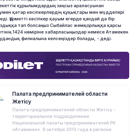
кеттік құрылымдардың заңсыз араласуынан
умен қатар кәсіпкерлердің құқықтары мен мүдделері
реді. Құрметті кәсіпкер қауым егерде қандай да бір
здыққа тап болсаңыз Сыбайлас жемқорлыққа қарсы
тінің 1424 нөміріне хабарласыңыздар немесе Атамекен
удандық филиалына келсеңіздер болады, - деді.
Палата предпринимателей области
Жетісу
Палата предпринимателей области Жетісу -
территориальное подразделение
Национальной палаты предпринимателей РК
«Атамекен». 8 октября 2013 года в регионе