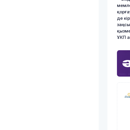
мемле
қорға
де кі
заңсы
қызме
ҰКП а