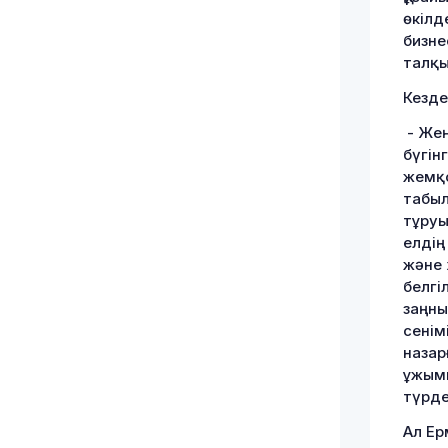
өкілд
бизне
талқы
Кезде
- Жең
бүгін
жемқо
табыл
тұруы
елдің
және 
белгі
заңны
сенім
назар
ұжым
түрде
Ал Ер