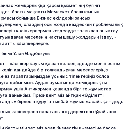
айлас жемқорлыққа қарсы қызметінің бүгінгі
ндегі басты мақсаты Мемлекет басшысының
рмасы бойынша Бизнес өкілдерін заңсыз
рулермен, олардың осы жолда кездескен проблемалық
елерін кәсіпкерлермен кездесуде талқылап анықтау
туындаған мәселенің нақты шешу жолдарын іздеу, -
н айтты кәсіпкерлерге.
 әкімі Ұлан Әлдібекұлы:
метті кәсіпкер қауым қашан келсеңіздерде менің есігім
 келіп қандайда бір толғандырған мәселелеріңіз
е өз тараптарыңыздан ұсыныс тілектеріңіз болса
уға дайынмын. Аудан аумағында жемқорлықты
рмау үшін Антикормен қашанда біргіге жұмыстар
уға дайынбыз. Президентіміз айтқан «Әділетті
станды» бірлесіп құруға тынбай жұмыс жасайық» - деді.
дық кәсіпкерлер палатасының директоры Құсайынов
т:
дің басты міндетіміз адал бизнестің қызметіне басқа