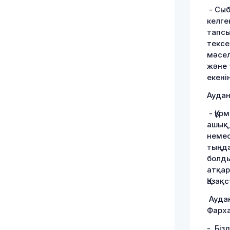
- Сыб
келге
тапсы
тексе
мәсел
және 
екені
Аудан
- Құр
ашық,
немес
тыңда
болды
атқар
Қазақ
Аудан
Фарха
- Біз