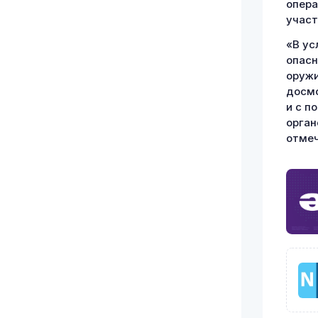
опера
участ
«В ус
опасн
оружи
досмо
и с п
орган
отмеч