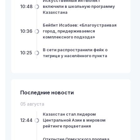
Искусственный интеллект
10:48
включили в школьную программу
Казахстана
Бейбит Исабаев: «Благоустраивая
10:36
город, придерживаемся
комплексного подхода»
В сети распространили фейк о
10:25
тигрице у населённого пункта
Последние новости
05 августа
Казахстан стал лидером
12:44
Центральной Азии в мировом
рейтинге процветания
Открытие Ормузского пролива