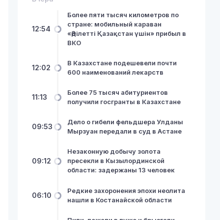
Более пяти тысяч километров по
стране: мобильный караван
12:54
«Әділетті Қазақстан үшін» прибыл в
ВКО
В Казахстане подешевели почти
12:02
600 наименований лекарств
Более 75 тысяч абитуриентов
11:13
получили госгранты в Казахстане
Дело о гибели фельдшера Улданы
09:53
Мырзуан передали в суд в Астане
Незаконную добычу золота
09:12
пресекли в Кызылординской
области: задержаны 13 человек
Редкие захоронения эпохи неолита
06:10
нашли в Костанайской области
Пили, лежали в луже и брызгали