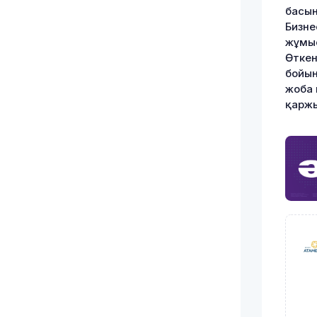
басын
Бизне
жұмыс
Өткен
бойын
жоба 
қаржы