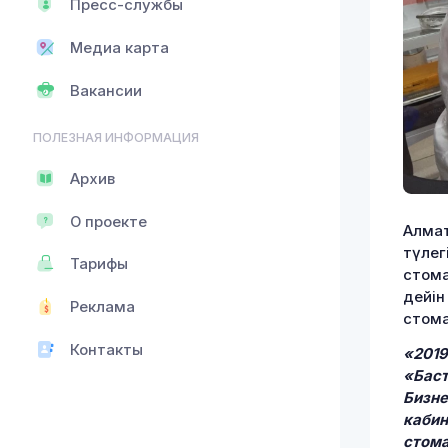
Пресс-службы
Медиа карта
Вакансии
ПОЛЕЗНАЯ ИНФОРМАЦИЯ
Архив
О проекте
Алмат
түлег
Тарифы
стома
дейін
Реклама
стома
Контакты
«2019
«Баст
Бизне
кабин
стома