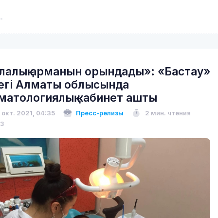
лалық арманын орындады»: «Бастау»
егі Алматы облысында
матологиялық кабинет ашты
 окт. 2021, 04:35
Пресс-релизы
2 мин. чтения
13