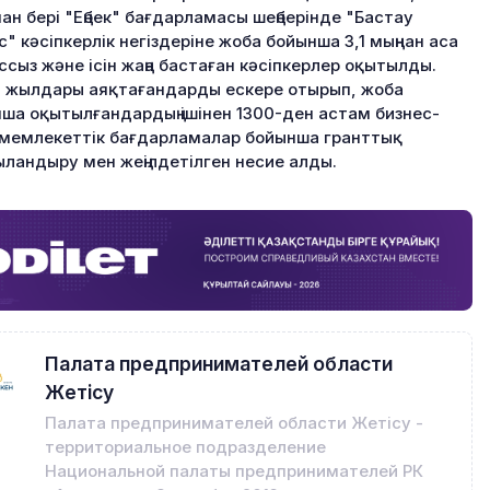
ан бері "Еңбек" бағдарламасы шеңберінде "Бастау
с" кәсіпкерлік негіздеріне жоба бойынша 3,1 мыңнан аса
сыз және ісін жаңа бастаған кәсіпкерлер оқытылды.
 жылдары аяқтағандарды ескере отырып, жоба
ша оқытылғандардың ішінен 1300-ден астам бизнес-
мемлекеттік бағдарламалар бойынша гранттық
ландыру мен жеңілдетілген несие алды.
Палата предпринимателей области
Жетісу
Палата предпринимателей области Жетісу -
территориальное подразделение
Национальной палаты предпринимателей РК