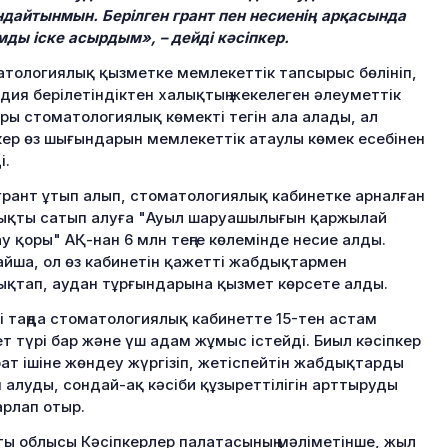
дайтынмын. Берілген грант пен несиенің арқасында
ды іске асырдым», – дейді кәсіпкер.
тологиялық қызметке мемлекеттік тапсырыс бөлініп,
дия берілетіндіктен халықтың жекелеген әлеуметтік
ры стоматологиялық көмекті тегін ала алады, ал
кер өз шығындарын мемлекеттік атаулы көмек есебінен
і.
грант ұтып алып, стоматологиялық кабинетке арналған
қты сатып алуға "Ауыл шаруашылығын қаржылай
у қоры" АҚ-нан 6 млн теңге көлемінде несие алды.
йша, ол өз кабинетін қажетті жабдықтармен
қтап, аудан тұрғындарына қызмет көрсете алды.
гі таңда стоматологиялық кабинетте 15-тен астам
т түрі бар және үш адам жұмыс істейді. Биыл кәсіпкер
ат ішіне жөндеу жүргізіп, жетіспейтін жабдықтарды
 алуды, сондай-ақ кәсіби құзыреттілігін арттыруды
рлап отыр.
ы облысы Кәсіпкерлер палатасының мәліметінше, жыл