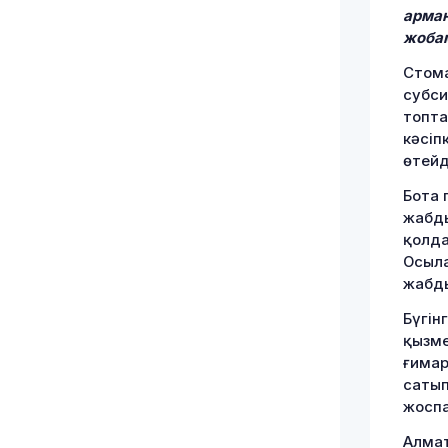
арман
жобам
Стома
субси
топта
кәсіп
өтейд
Бота 
жабды
қолда
Осыла
жабды
Бүгін
қызме
ғимар
сатып
жоспа
Алмат