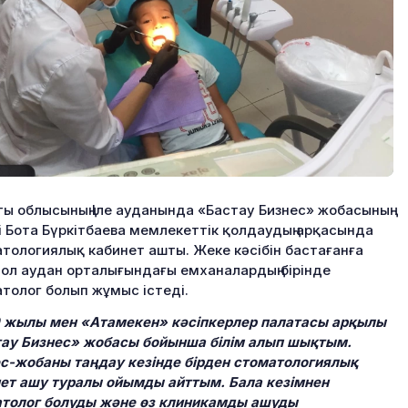
ы облысының Іле ауданында «Бастау Бизнес» жобасының
і Бота Бүркітбаева мемлекеттік қолдаудың арқасында
тологиялық кабинет ашты. Жеке кәсібін бастағанға
 ол аудан орталығындағы емханалардың бірінде
толог болып жұмыс істеді.
 жылы мен «Атамекен» кәсіпкерлер палатасы арқылы
ау Бизнес» жобасы бойынша білім алып шықтым.
с-жобаны таңдау кезінде бірден стоматологиялық
ет ашу туралы ойымды айттым. Бала кезімнен
толог болуды және өз клиникамды ашуды