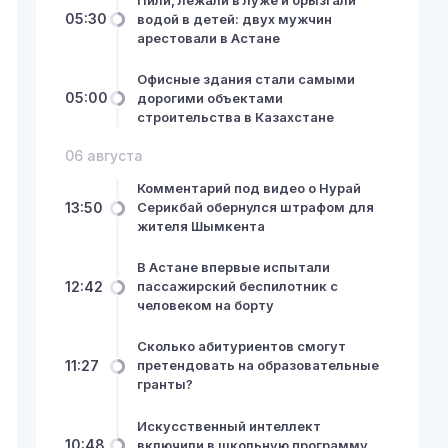
05:30
водой в детей: двух мужчин
арестовали в Астане
Офисные здания стали самыми
05:00
дорогими объектами
строительства в Казахстане
06 августа
Комментарий под видео о Нурай
13:50
Серикбай обернулся штрафом для
жителя Шымкента
В Астане впервые испытали
12:42
пассажирский беспилотник с
человеком на борту
Сколько абитуриентов смогут
11:27
претендовать на образовательные
гранты?
Искусственный интеллект
10:48
включили в школьную программу