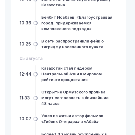
Казахстана
Бейбит Исабаев: «Благоустраивая
10:36
город, придерживаемся
комплексного подхода»
В сети распространили фейк о
10:25
тигрице у населённого пункта
05 августа
Казахстан стал лидером
12:44
Центральной Азии в мировом
рейтинге процветания
Открытие Ормузского пролива
11:33
могут согласовать в ближайшие
48 часов
Ушел из жизни автор фильмов
10:07
«Гибель Отырара» и «Абай»
Более 1,3 тысячи осужденных в