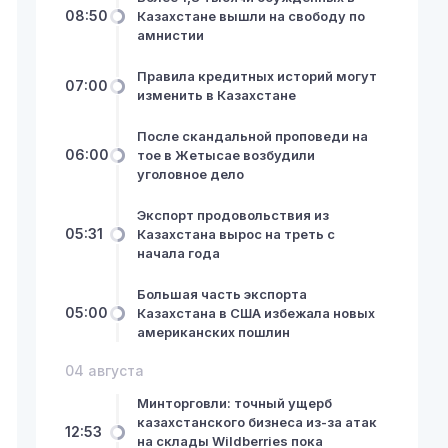
08:50
Казахстане вышли на свободу по
амнистии
Правила кредитных историй могут
07:00
изменить в Казахстане
После скандальной проповеди на
06:00
тое в Жетысае возбудили
уголовное дело
Экспорт продовольствия из
05:31
Казахстана вырос на треть с
начала года
Большая часть экспорта
05:00
Казахстана в США избежала новых
американских пошлин
04 августа
Минторговли: точный ущерб
казахстанского бизнеса из-за атак
12:53
на склады Wildberries пока