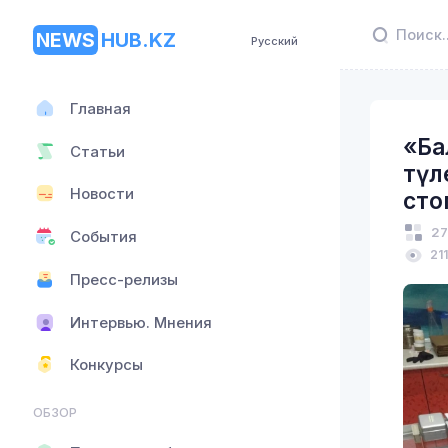
NEWS
HUB.KZ
Русский
Главная
«Ба
Статьи
түл
Новости
сто
27
События
21
Пресс-релизы
Интервью. Мнения
Конкурсы
ОБЗОР