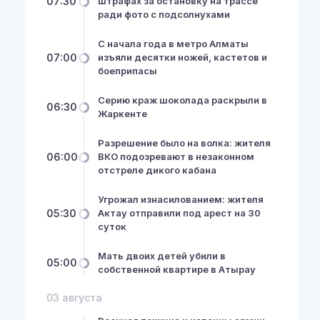
07:30
штрафах за остановку на трассе
ради фото с подсолнухами
С начала года в метро Алматы
07:00
изъяли десятки ножей, кастетов и
боеприпасы
Серию краж шоколада раскрыли в
06:30
Жаркенте
Разрешение было на волка: жителя
06:00
ВКО подозревают в незаконном
отстреле дикого кабана
Угрожал изнасилованием: жителя
05:30
Актау отправили под арест на 30
суток
Мать двоих детей убили в
05:00
собственной квартире в Атырау
03 августа