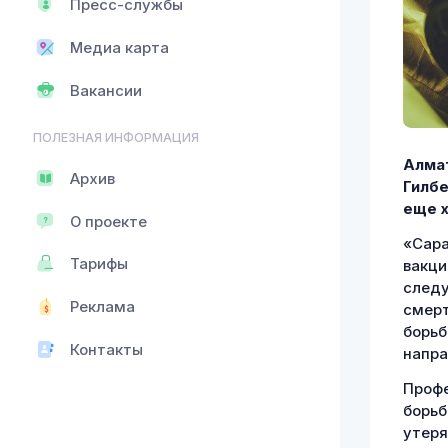
Пресс-службы
Медиа карта
Вакансии
ПОЛЕЗНАЯ ИНФОРМАЦИЯ
Алмат
Архив
Гилбе
еще 
О проекте
«Сара
Тарифы
вакци
следу
Реклама
смерт
борьб
Контакты
напра
Профе
борьб
утеря