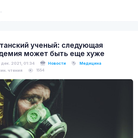
танский ученый: следующая
демия может быть еще хуже
 дек. 2021, 01:34
Новости
Медицина
мин. чтения
1554