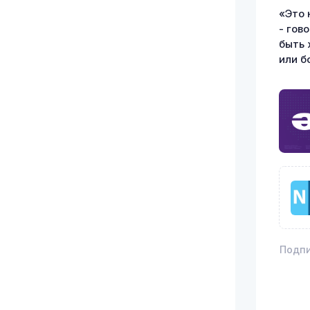
«Это 
- гов
быть 
или б
Подпи