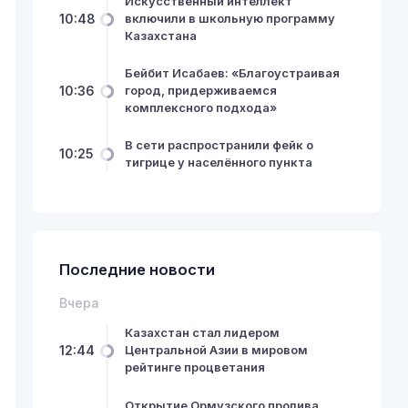
Искусственный интеллект
10:48
включили в школьную программу
Казахстана
Бейбит Исабаев: «Благоустраивая
10:36
город, придерживаемся
комплексного подхода»
В сети распространили фейк о
10:25
тигрице у населённого пункта
Последние новости
Вчера
Казахстан стал лидером
12:44
Центральной Азии в мировом
рейтинге процветания
Открытие Ормузского пролива