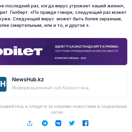
не последний раз, когда вирус угрожает нашей жизни»,
орит Гилберт. «По правде говоря, следующий раз может
хуже. Следующий вирус может быть более заразным,
олее смертельным, или и то, и другое ».
NewsHub.kz
Информационный хаб Казахстана
сывайтесь и следите за нашими новостями в социальных
сетях