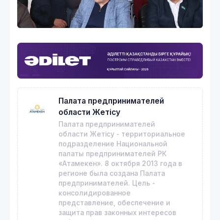
Палата предпринимателей
области Жетісу
Палата предпринимателей
области Жетісу - территориальное
подразделение Национальной
палаты предпринимателей РК
«Атамекен». 8 октября 2013 года в
регионе была создана Палата
предпринимателей. Цель -
консолидированное
представление, обеспечение и
защита прав законных интересов