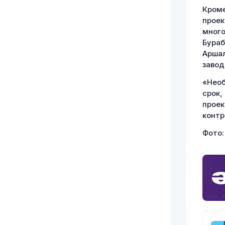
Кроме
проек
много
Бураб
Аршал
завод
«Необ
срок,
проек
контр
Фото: