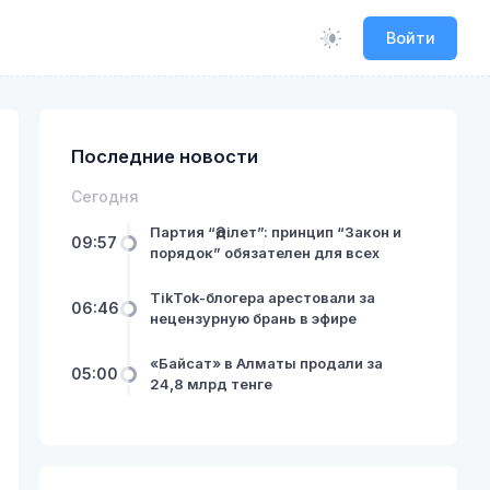
Войти
Последние новости
Сегодня
Партия “Әділет”: принцип “Закон и
09:57
порядок” обязателен для всех
TikTok-блогера арестовали за
06:46
нецензурную брань в эфире
«Байсат» в Алматы продали за
05:00
24,8 млрд тенге