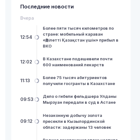
Последние новости
Вчера
Более пяти тысяч километров по
стране: мобильный караван
12:54
«Әділетті Қазақстан үшін» прибыл в
ВКО
В Казахстане подешевели почти
12:02
600 наименований лекарств
Более 75 тысяч абитуриентов
11:13
получили госгранты в Казахстане
Дело о гибели фельдшера Улданы
09:53
Мырзуан передали в суд в Астане
Незаконную добычу золота
09:12
пресекли в Кызылординской
области: задержаны 13 человек
Редкие захоронения эпохи неолита