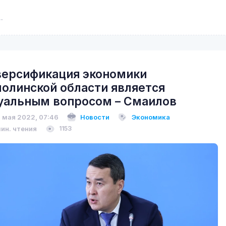
ерсификация экономики
олинской области является
уальным вопросом – Смаилов
 мая 2022, 07:46
Новости
Экономика
мин. чтения
1153