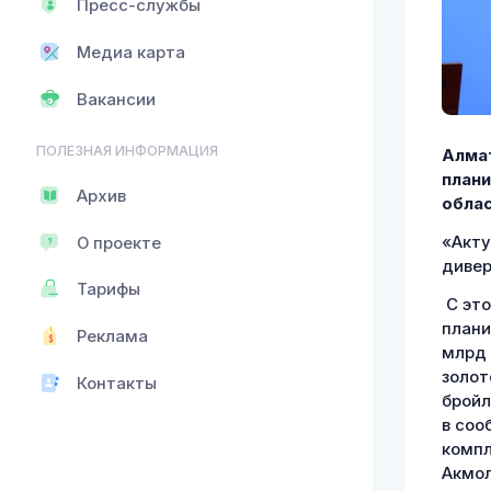
Пресс-службы
Медиа карта
Вакансии
ПОЛЕЗНАЯ ИНФОРМАЦИЯ
Алмат
плани
Архив
облас
«Акту
О проекте
дивер
Тарифы
С это
плани
Реклама
млрд 
золот
Контакты
бройл
в со
компл
Акмол