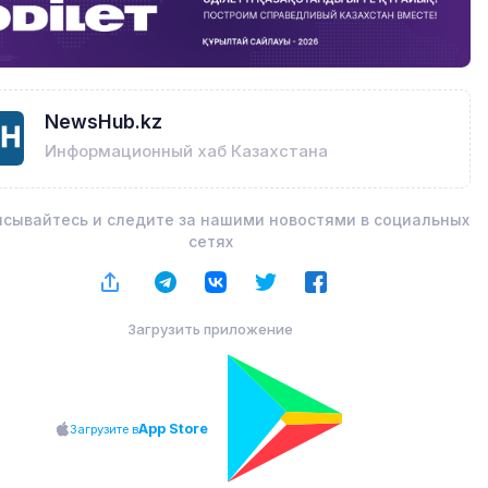
NewsHub.kz
Информационный хаб Казахстана
сывайтесь и следите за нашими новостями в социальных
сетях
Загрузить приложение
App Store
Загрузите в