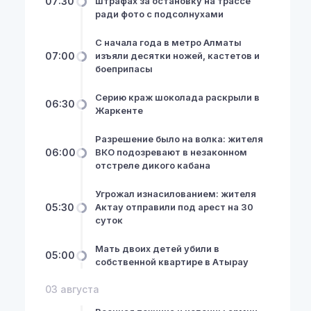
07:30
штрафах за остановку на трассе
ради фото с подсолнухами
С начала года в метро Алматы
07:00
изъяли десятки ножей, кастетов и
боеприпасы
Серию краж шоколада раскрыли в
06:30
Жаркенте
Разрешение было на волка: жителя
06:00
ВКО подозревают в незаконном
отстреле дикого кабана
Угрожал изнасилованием: жителя
05:30
Актау отправили под арест на 30
суток
Мать двоих детей убили в
05:00
собственной квартире в Атырау
03 августа