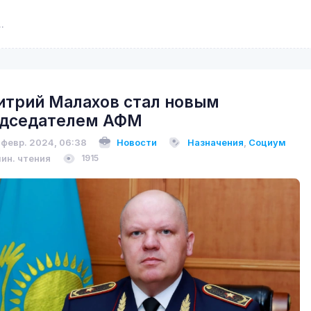
трий Малахов стал новым
дседателем АФМ
 февр. 2024, 06:38
Новости
Назначения
,
Социум
мин. чтения
1915