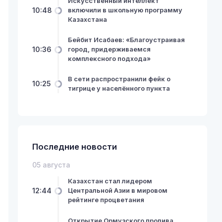
Искусственный интеллект
10:48
включили в школьную программу
Казахстана
Бейбит Исабаев: «Благоустраивая
10:36
город, придерживаемся
комплексного подхода»
В сети распространили фейк о
10:25
тигрице у населённого пункта
Последние новости
05 августа
Казахстан стал лидером
12:44
Центральной Азии в мировом
рейтинге процветания
Открытие Ормузского пролива