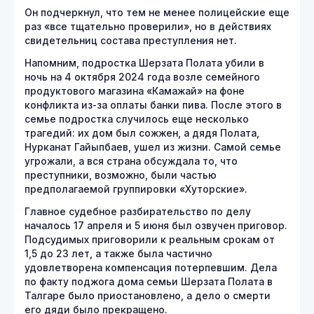
Он подчеркнул, что тем не менее полицейские еще
раз «все тщательно проверили», но в действиях
свидетельниц состава преступления нет.
Напомним, подростка Шерзата Полата убили в
ночь на 4 октября 2024 года возле семейного
продуктового магазина «Камажай» на фоне
конфликта из-за оплаты банки пива. После этого в
семье подростка случилось еще несколько
трагедий: их дом был сожжен, а дядя Полата,
Нурканат Гайыпбаев, ушел из жизни. Самой семье
угрожали, а вся страна обсуждала то, что
преступники, возможно, были частью
предполагаемой группировки «Хуторские».
Главное судебное разбирательство по делу
началось 17 апреля и 5 июня был озвучен приговор.
Подсудимых приговорили к реальным срокам от
1,5 до 23 лет, а также была частично
удовлетворена компенсация потерпевшим. Дела
по факту поджога дома семьи Шерзата Полата в
Талгаре было приостановлено, а дело о смерти
его дяди было прекращено.