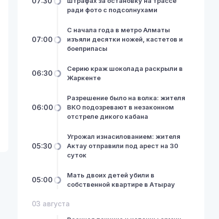
07:30
штрафах за остановку на трассе
ради фото с подсолнухами
С начала года в метро Алматы
07:00
изъяли десятки ножей, кастетов и
боеприпасы
Серию краж шоколада раскрыли в
06:30
Жаркенте
Разрешение было на волка: жителя
06:00
ВКО подозревают в незаконном
отстреле дикого кабана
Угрожал изнасилованием: жителя
05:30
Актау отправили под арест на 30
суток
Мать двоих детей убили в
05:00
собственной квартире в Атырау
03 августа