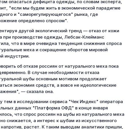
том опасаться дефицита одежды, по словам эксперта,
оит, "если мы будем жить в экономической парадигме
дного и "саморегулирующегося" рынка, где
ожение определено спросом".
нтируя другой экологический тренд — отказ от кожи
а при производстве одежды, Лебсак-Клейманс
ила, что в мире очевидна тенденция снижения спроса
туральные меха и сокращение оборотов мировой
й индустрии.
оворить об отказе россиян от натурального меха пока
евременно. В случае необходимости отказа
туральной шубы основным мотивом продолжает
аться экономия средств, а вовсе не идеологические
ажения", — сказала она.
 тем в исследовании сервиса "Чек Индекс" оператора
льных данных "Платформа ОФД" в конце января
илось, что спрос россиян на шубы из натурального меха
но снижается, а интерес к шубам из искусственного
 напротив, растет. К таким выводам аналитики пришли,