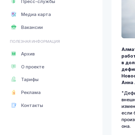
Пресс-службы
Медиа карта
Вакансии
ПОЛЕЗНАЯ ИНФОРМАЦИЯ
Алмат
Архив
рабо
в дол
О проекте
дефи
Новос
Тарифы
Анна
Реклама
"Дефи
внешн
Контакты
измен
если 
произ
она.