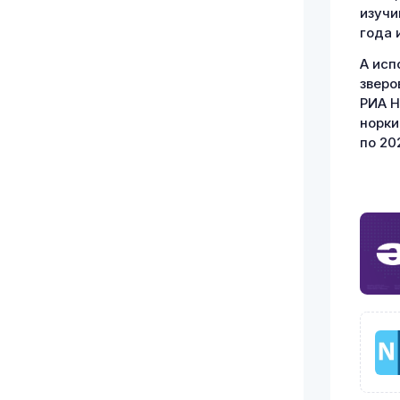
изучи
года 
А исп
зверо
РИА Н
норки
по 20