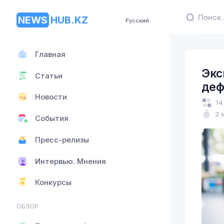
NEWS
HUB.KZ
Русский
Главная
Экс
Статьи
деф
Новости
14
2 
События
Пресс-релизы
Интервью. Мнения
Конкурсы
ОБЗОР