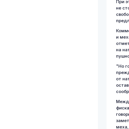
При э
не ст
свобо
предл
Комме
и мех
отмет
на на
пушно
"Но г
прежд
от на
остав
сообр
Между
фиска
говор
замет
меха,