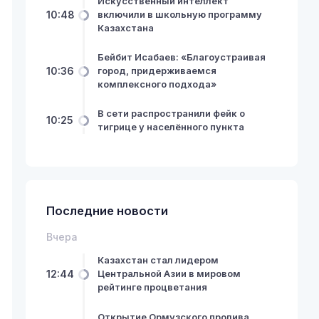
Искусственный интеллект
10:48
включили в школьную программу
Казахстана
Бейбит Исабаев: «Благоустраивая
10:36
город, придерживаемся
комплексного подхода»
В сети распространили фейк о
10:25
тигрице у населённого пункта
Последние новости
Вчера
Казахстан стал лидером
12:44
Центральной Азии в мировом
рейтинге процветания
Открытие Ормузского пролива