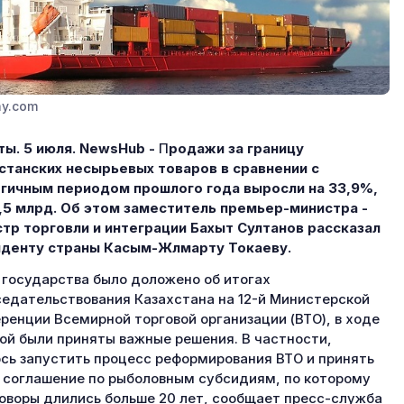
ay.com
ы. 5 июля. NewsHub -
П
родажи за границу
станских несырьевых товаров в сравнении с
гичным периодом прошлого года выросли на 33,9%,
,5 млрд. Об этом заместитель премьер-министра -
тр торговли и интеграции Бахыт Султанов рассказал
иденту страны Касым-Жлмарту Токаеву.
 государства было доложено об итогах
едательствования Казахстана на 12-й Министерской
ренции Всемирной торговой организации (ВТО), в ходе
ой были приняты важные решения. В частности,
сь запустить процесс реформирования ВТО и принять
 соглашение по рыболовным субсидиям, по которому
оворы длились больше 20 лет, сообщает пресс-служба