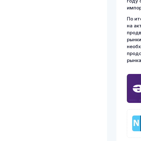
году 
импор
По ит
на ак
продв
рынки
необх
продо
рынка