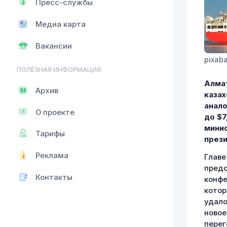
Пресс-службы
Медиа карта
Вакансии
pixab
ПОЛЕЗНАЯ ИНФОРМАЦИЯ
Алмат
Архив
казах
анало
О проекте
до $7
минис
Тарифы
през
Реклама
Главе
предс
Контакты
конфе
котор
удало
новое
перег