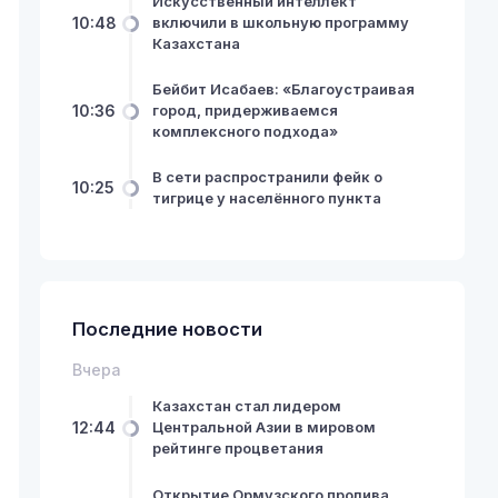
Искусственный интеллект
10:48
включили в школьную программу
Казахстана
Бейбит Исабаев: «Благоустраивая
10:36
город, придерживаемся
комплексного подхода»
В сети распространили фейк о
10:25
тигрице у населённого пункта
Последние новости
Вчера
Казахстан стал лидером
12:44
Центральной Азии в мировом
рейтинге процветания
Открытие Ормузского пролива