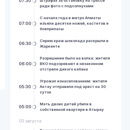
07:30
штрафах за остановку на трассе
ради фото с подсолнухами
С начала года в метро Алматы
07:00
изъяли десятки ножей, кастетов и
боеприпасы
Серию краж шоколада раскрыли в
06:30
Жаркенте
Разрешение было на волка: жителя
06:00
ВКО подозревают в незаконном
отстреле дикого кабана
Угрожал изнасилованием: жителя
05:30
Актау отправили под арест на 30
суток
Мать двоих детей убили в
05:00
собственной квартире в Атырау
03 августа