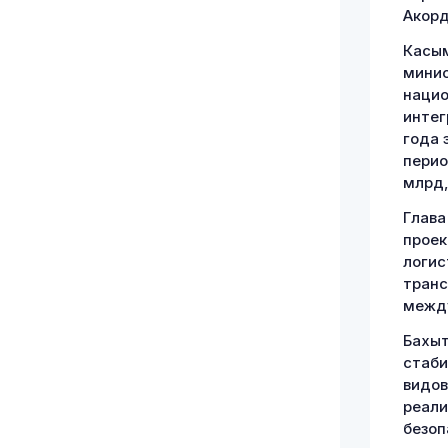
Акорд
Касым
минис
нацио
интег
года 
перио
млрд,
Глава
проек
логис
транс
между
Бахыт
стаби
видов
реали
безоп