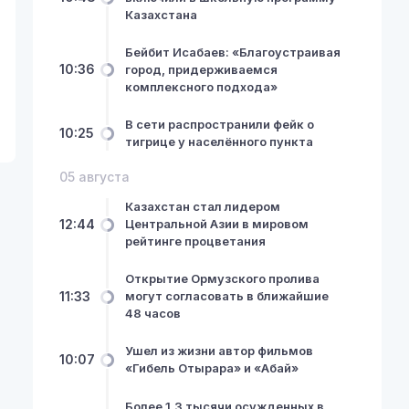
Казахстана
Бейбит Исабаев: «Благоустраивая
10:36
город, придерживаемся
комплексного подхода»
В сети распространили фейк о
10:25
тигрице у населённого пункта
05 августа
Казахстан стал лидером
12:44
Центральной Азии в мировом
рейтинге процветания
Открытие Ормузского пролива
11:33
могут согласовать в ближайшие
48 часов
Ушел из жизни автор фильмов
10:07
«Гибель Отырара» и «Абай»
Более 1,3 тысячи осужденных в