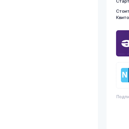
Старт
Стоит
Квито
Подпи