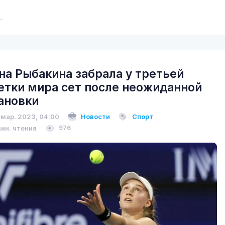
на Рыбакина забрала у третьей
етки мира сет после неожиданной
ановки
 мар. 2023, 04:00
Новости
Спорт
мин. чтения
976