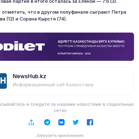
овая партия в итоге осталась за Еленой — 7:6 (3).
 отметить, что в другом полуфинале сыграют Петра
ва (12) и Сорана Кырстя (74).
NewsHub.kz
Информационный хаб Казахстана
сывайтесь и следите за нашими новостями в социальных
сетях
Загрузить приложение