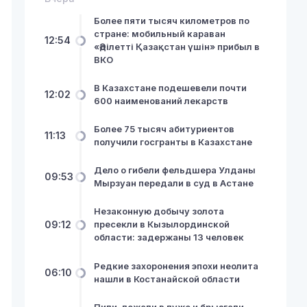
Более пяти тысяч километров по
стране: мобильный караван
12:54
«Әділетті Қазақстан үшін» прибыл в
ВКО
В Казахстане подешевели почти
12:02
600 наименований лекарств
Более 75 тысяч абитуриентов
11:13
получили госгранты в Казахстане
Дело о гибели фельдшера Улданы
09:53
Мырзуан передали в суд в Астане
Незаконную добычу золота
09:12
пресекли в Кызылординской
области: задержаны 13 человек
Редкие захоронения эпохи неолита
06:10
нашли в Костанайской области
Пили, лежали в луже и брызгали