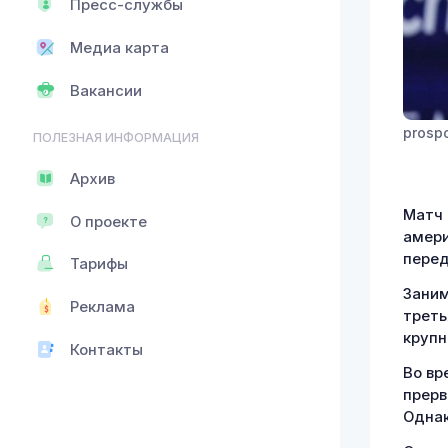
Пресс-службы
Медиа карта
Вакансии
prospo
ПОЛЕЗНАЯ ИНФОРМАЦИЯ
Архив
Матч 
О проекте
амери
перед
Тарифы
Заним
Реклама
треть
крупн
Контакты
Во вр
прерв
Однак