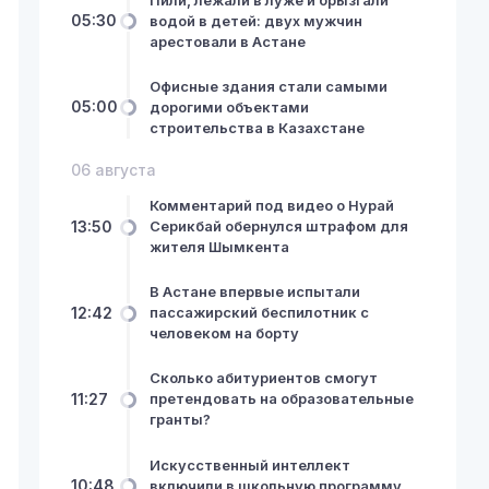
05:30
водой в детей: двух мужчин
арестовали в Астане
Офисные здания стали самыми
05:00
дорогими объектами
строительства в Казахстане
06 августа
Комментарий под видео о Нурай
13:50
Серикбай обернулся штрафом для
жителя Шымкента
В Астане впервые испытали
12:42
пассажирский беспилотник с
человеком на борту
Сколько абитуриентов смогут
11:27
претендовать на образовательные
гранты?
Искусственный интеллект
10:48
включили в школьную программу