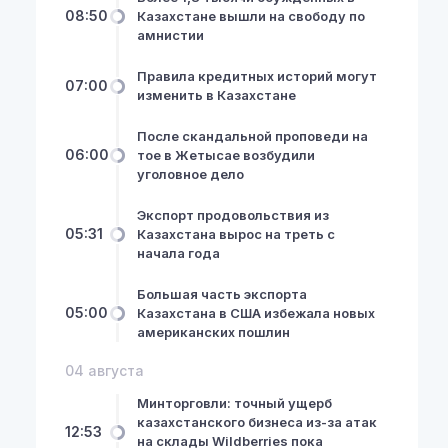
08:50
Казахстане вышли на свободу по
амнистии
Правила кредитных историй могут
07:00
изменить в Казахстане
После скандальной проповеди на
06:00
тое в Жетысае возбудили
уголовное дело
Экспорт продовольствия из
05:31
Казахстана вырос на треть с
начала года
Большая часть экспорта
05:00
Казахстана в США избежала новых
американских пошлин
04 августа
Минторговли: точный ущерб
казахстанского бизнеса из-за атак
12:53
на склады Wildberries пока